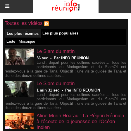
Toutes les vidéos
Les plus populaires
Les plus récentes
Liste
Mosaique
Le Slam du matin
36 sec
-
Par INFO REUNION
Lundi, départ pour les collines sacrées… Tous les
participants du Madagaslam et du SlamOI ont
rendez-vous à la gare de Tana. Objectif : une visite guidée de Tana et
d'une des douze collines sacrées....
Le Slam du matin
1 min 31 sec
-
Par INFO REUNION
Lundi, départ pour les collines sacrées… Tous les
participants du Madagaslam et du SlamOI ont
rendez-vous à la gare de Tana. Objectif : une visite guidée de Tana et
d'une des douze collines sacrées....
Aline Murin Hoarau : La Région Réunion
à l'écoute de la jeunesse de l'Océan
Indien