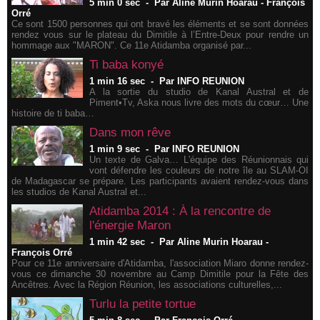
5 min 0 sec
-
Par Aline Murin Hoarau - François
Orré
​Ce sont 1500 personnes qui ont bravé les éléments et se sont données
rendez vous sur le plateau du Dimitile à l’Entre-Deux pour rendre un
hommage aux "MARON". Ce 11e Atidamba organisé par...
Ti baba konyé
1 min 16 sec
-
Par INFO REUNION
A la sortie du studio de Kanal Austral et de
Piment•Tv, Aska nous livre des mots du cœur… Une
histoire de ti baba…
Dans mon rêve
1 min 9 sec
-
Par INFO REUNION
Un texte de Galva… L'équipe des Réunionnais qui
vont défendre les couleurs de notre île au SLAM-OI
de Madagascar se prépare. Les participants avaient rendez-vous dans
les studios de Kanal Austral et...
​Atidamba 2014 : À la rencontre de
l'énergie Maron
1 min 42 sec
-
Par Aline Murin Hoarau -
François Orré
Pour ce 11e anniversaire d'Atidamba, l'association Miaro donne rendez-
vous ce dimanche 30 novembre au Camp Dimitile pour la Fête des
Ancêtres. Avec la Région Réunion, les associations culturelles,...
Turlu la petite tortue