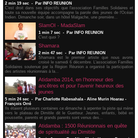
2 min 19 sec
-
Par INFO REUNION
C'est droit dans ses objectifs que l'association Familles Solidaires et
toute sa nouvelle équipe accompagne la parole des jeunes de l'Océan
Indien. Dimanche soir, dans un hôtel Malgache, une première...
SlamOI - MadaSlam
1 min 7 sec
-
Par INFO REUNION
C'est quoi ?
Shamara
2 min 47 sec
-
Par INFO REUNION
Shamara est le premier artiste que nous avons
croisé le samedi 6 décembre. L'association Familles
Solidaires soutenue par la Région Réunion a organisé la participation
des artistes réunionnais à la...
​Atidamba 2014, en l'honneur des
ancêtres et pour l'avenir heureux des
jeunes
5 min 24 sec
-
Par Charlotte Rabesahala - Aline Murin Hoarau -
François Orré
Ils étaient plusieurs centaines ce dimanche à arpenter la piste qui mène
vers le plateau de Dimitile dit le Guetteur. Jeunes, enfants, bébé en
poussette, parents et grands parents sont venus des...
Atidamba : 1500 Réunionnais en quête
de spiritualité au Dimitile