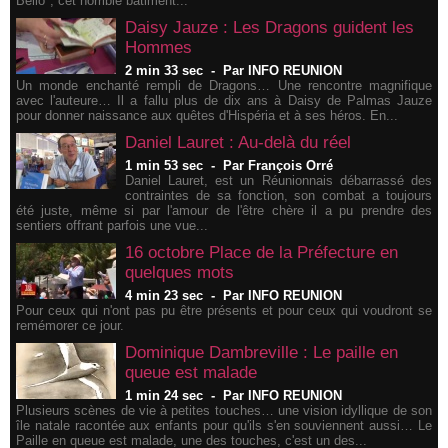
Bello", cet horrible bâtiment...
Daisy Jauze : Les Dragons guident les
Hommes
2 min 33 sec
-
Par INFO REUNION
Un monde enchanté rempli de Dragons… Une rencontre magnifique
avec l'auteure… Il a fallu plus de dix ans à Daisy de Palmas Jauze
pour donner naissance aux quêtes d'Hispéria et à ses héros. En...
Daniel Lauret : Au-delà du réel
1 min 53 sec
-
Par François Orré
Daniel Lauret, est un Réunionnais débarrassé des
contraintes de sa fonction, son combat a toujours
été juste, même si par l'amour de l'être chère il a pu prendre des
sentiers offrant parfois une vue...
16 octobre Place de la Préfecture en
quelques mots
4 min 23 sec
-
Par INFO REUNION
Pour ceux qui n'ont pas pu être présents et pour ceux qui voudront se
remémorer ce jour.
Dominique Dambreville : Le paille en
queue est malade
1 min 24 sec
-
Par INFO REUNION
Plusieurs scènes de vie à petites touches… une vision idyllique de son
île natale racontée aux enfants pour qu'ils s'en souviennent aussi… Le
Paille en queue est malade, une des touches, c'est un des...