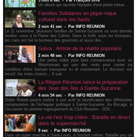
5 min 8 sec
-
Par François Orré
Un album qui raconte l'épopée d'une petite tortue…
​Familles Solidaires en pique-nique
culturel dans les hauts
2 min 41 sec
-
Par INFO REUNION
Le 11 novembre, plusieurs familles de Sainte-Suzanne se sont donnés
rendez- vous à la Plaine des Cafres. Dans la forêt, sous les kiosques,
les caris ont fait le bonheur des gourmets et aussi des...
Galva : Artiste de la réalité populaire
2 min 48 sec
-
Par INFO REUNION
Une petite vidéo pour faire connaissance avec un
Réunionnais qui use des mots pour conter sa
condition d'être humain transposé ici et maintenant. Le discours est
incisif, les mots choisis… Il sait...
La Région Réunion lance la préparation
des Jeux des Îles à Sainte-Suzanne
4 min 54 sec
-
Par INFO REUNION
Didier Robert pourra mettre à son actif la réunification des différentes
composantes de l’échiquier politique à Sainte-Suzanne. Au Bocage, à
l’occasion du premier regroupement du Club Reunion - JIOI,...
La vie l'est trop chère : Bataille en direct
dans le supermarché
9 sec
-
Par INFO REUNION
Dans un super marché à Saint-Louis, à l'instant même. Bataille pou un