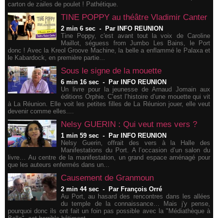
carton de zailes de poulet ! Pathétique.
TINE POPPY au théâtre Vladimir Canter
2 min 6 sec
-
Par INFO REUNION
Tine Poppy, c'est avant tout la voix de Caroline
Maillot, séguess from Jumbo Les Bains, le Port
donc ! Avec la Kreol Groove Machine, la belle a enflammé le Palaxa et
le Kabardock, en première partie...
​Sous le signe de la mouette
6 min 16 sec
-
Par INFO REUNION
Un livre pour la jeunesse de Arnaud Jomain aux
éditions Orphie. C’est l’histoire d’une mouette qui vit
à La Réunion. Elle voit les petites filles de La Réunion jouer, elle veut
devenir comme elles....
Nelsy GUERIN : Qui veut mes vers ?
1 min 59 sec
-
Par INFO REUNION
Nelsy Guerin, offrait des vers à la Halle des
Manifestations du Port. A l’occasion d’un salon du
livre… Au centre de la manifestation, un grand espace aménagé pour
que les auteurs enfermés dans un...
Causement de Granmoun
2 min 44 sec
-
Par François Orré
Au Port, au hasard des rencontres dans les allées
du temple de la connaissance… Mais j'y pense,
pourquoi donc ils ont fait un foin pas possible avec la "Médiathèque à