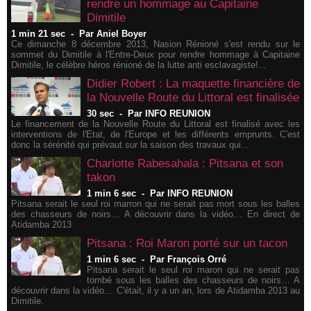
rendre un hommage au Capitaine
Dimitile
1 min 21 sec
-
Par Aniel Boyer
Ce dimanche 8 décembre 2013, Nasion Rénioné s'est rendu sur le
sommet du Dimitile à l'Entre-Deux pour rendre hommage à Capitaine
Dimitile, le célèbre héros rénioné de la lutte anti esclavagiste!...
Didier Robert : La maquette financière de
la Nouvelle Route du Littoral est finalisée
30 sec
-
Par INFO REUNION
Le financement de la Nouvelle Route du Littoral est finalisé avec les
interventions de l'Etat, de l'Europe et les différents emprunts. C'est
donc la sérénité qui prévaut sur la saison des travaux qui...
Charlotte Rabesahala : Pitsana et son
takon
1 min 6 sec
-
Par INFO REUNION
Pitsana serait le seul roi marron qui ne serait pas mort sous les balles
des chasseurs de noirs… A découvrir dans la vidéo… En direct de
Atidamba 2013
Pitsana : Roi Maron porté sur un tacon
1 min 6 sec
-
Par François Orré
Pitsana serait le seul roi maron qui ne serait pas
tombé sous les balles des chasseurs de noirs… A
découvrir dans la vidéo… C'était, il y a un an, lors de Atidamba 2013 au
Dimitile.