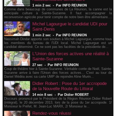
1 min 2 sec
-
Par INFO REUNION
Comme dans beaucoup de communes de La Réunion, la canne est la
principale culture à Sainte-Suzanne. Il faut accompagner la
reconversion agricole pour tenir compte de notre bien être alimentaire....
Michel Lagourgue le candidat UDI pour
Saint-Denis
1 min 2 sec
-
Par INFO REUNION
Nassimah Dindar apporte son soutien à Michel Lagourgue, comme tous
les membres du bureau de l'UDI local. Michel Lagourgue est un
candidat déterminé. Ce ne sont pas les facéties de la présidente de...
L'Union des forces actives une réalité à
Sainte-Suzanne
27 sec
-
Par INFO REUNION
Coup de théâtre hier à Sainte-Suzanne. Véritable conte de Noël, Sainte-
Suzanne arrive à faire l'Union des forces actives… C'est au tour de
Daniel Médéa avec sa carte UMP de rejoindre Aline Murin...
Didier Robert : Pose du 1er accropode
de la Nouvelle Route du Littoral
14 min 8 sec
-
Par Didier ROBERT
Discours prononcé par le Président de la Région Réunion Didier Robert
(intégral), le 20 décembre 2013, lors de la pose du 1er accropode. 1/
Monsieur le Préfet, M. Jean-Luc MARX, 2/ Monsieur le...
Rendez-vous réussi