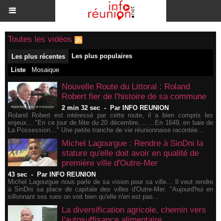
Toutes les vidéos
Les plus populaires
Les plus récentes
Liste
Mosaique
Nouvelle Route du Littoral : Roland
Robert fier de l'histoire de sa commune
2 min 32 sec
-
Par INFO REUNION
Roland Robert est intéressé par cette route, il a bien compris les
enjeux… "En ce jour de fête du 20 décembre,… …En 1649, en baie de
La Possession…" Une petite tranche de vie réunionnaise racontée…
Michel Lagourgue : Rendre à SinDni la
stature qu'elle doit avoir en qualité de
première ville d'Outre-Mer
43 sec
-
Par INFO REUNION
Michel Lagourgue nous parle de sa vision pour sa ville… Il veut rendre
à SinDni sa place de capitale des villes d'Outre-Mer. "Aujourd'hui en
sillonnant ses rues on voit bien qu'elle n'en est pas...
La diversification agricole, chemin vers
l'autosuffisance alimentaire