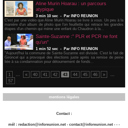
Aline Murin Hoarau : un parcours
atypique
3 min 10 sec
-
Par INFO REUNION
C'est par une vidéo que Aline Murin Hoarau se livre à vous. Un peu à la
manière d'un album de photo que l'on feuillette qui retrace les grandes
étapes d'un chemin qui mène une enfant du Chaudron à la...
Sainte-Suzanne :" PLR et PCR ne font
qu'un"
1 min 52 sec
-
Par INFO REUNION
"Aujourd'hui la commune de Sainte-Suzanne est divisée. C'est le fait de
Gironcel qui a provoqué des élections juste après sa remise de peine
liée à sa condamnation pour détournement de fonds...
...
...
1
«
40
41
42
43
44
45
46
»
57
mentions légales
Contact :
mél : redaction@inforeunion.net - contact@inforeunion.net - - -