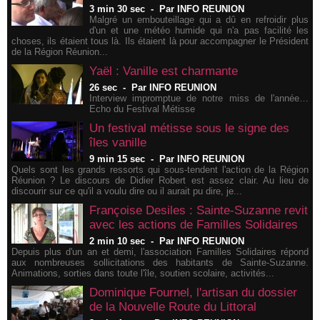
3 min 30 sec
-
Par INFO REUNION
Malgré un embouteillage qui a dû en refroidir plus
d'un et une météo humide qui n'a pas facilité les
choses, ils étaient tous là. Ils étaient là pour accompagner le Président
de la Région Réunion...
Yaël : Vanille est charmante
26 sec
-
Par INFO REUNION
Interview impromptue de notre miss de l'année…
Echo du Festival Métisse
Un festival métisse sous le signe des
îles vanille
9 min 15 sec
-
Par INFO REUNION
Quels sont les grands ressorts qui sous-tendent l'action de la Région
Réunion ? Le discours de Didier Robert est assez clair. Au lieu de
discourir sur ce qu'il a voulu dire ou il aurait pu dire, je...
Françoise Desiles : Sainte-Suzanne revit
avec les actions de Familles Solidaires
2 min 10 sec
-
Par INFO REUNION
Depuis plus d'un an et demi, l'association Familles Solidaires répond
aux nombreuses sollicitations des habitants de Sainte-Suzanne.
Animations, sorties dans toute l'île, soutien scolaire, activités...
Dominique Fournel, l'artisan du dossier
de la Nouvelle Route du Littoral