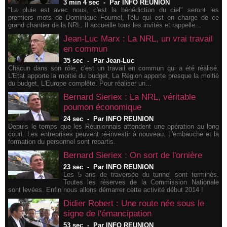
3 min 4 sec
-
Par INFO REUNION
"La pluie est avec nous, c'est la bénédiction du ciel" seront les
premiers mots de Dominique Fournel, l'élu qui est en charge de ce
grand chantier de la NRL. Il accueille tous les invités et rappelle...
Jean-Luc Marx : La NRL, un vrai travail
en commun
35 sec
-
Par Jean-Luc
Chacun dans son rôle, c'est un travail en commun qui a été réalisé.
L'Etat apporte la moitié du budget, La Région apporte presque la moitié
du budget, L'Europe complête. Pour réaliser un...
Bernard Sieriex : La NRL, véritable
poumon économique
24 sec
-
Par INFO REUNION
Depuis le temps que les Réunionnais attendent une opération au long
court. Les entreprises peuvent ré-investir à nouveau. L'embauche et la
formation du personnel sont repartis.
Bernard Sieriex : On sort de l'ornière
23 sec
-
Par INFO REUNION
Les 5 ans de traversée du tunnel sont terminés.
Toutes les réserves de la Commission Nationale
sont levées. Enfin nous allons démarrer cette activité début 2014 !
Didier Robert : Une route née sous le
signe de l'émancipation
53 sec
-
Par INFO REUNION