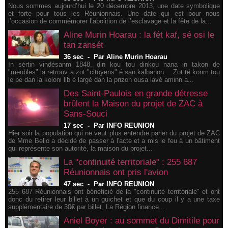
Nous sommes aujourd’hui le 20 décembre 2013, une date symbolique
et forte pour tous les Réunionnais. Une date qui est pour nous
l’occasion de commémorer l’abolition de l’esclavage et la fête de la...
Aline Murin Hoarau : la fét kaf, sé osi le
tan zansét
36 sec
-
Par Aline Murin Hoarau
In sértin vindésanm 1848, din kou tou dinkou nana in takon de
"meubles" la retrouv a zot "citoyens" é san kalbanon… Zot té konm tou
le pe dan la koloni lib é largé dan la prizon ousa lavé aminn a...
Des Saint-Paulois en grande détresse
brûlent la Maison du projet de ZAC à
Sans-Souci
17 sec
-
Par INFO REUNION
Hier soir la population qui ne veut plus entendre parler du projet de ZAC
de Mme Bello a décidé de passer à l'acte et a mis le feu à un bâtiment
qui représente son autorité, la maison du projet...
La "continuité territoriale" : 255 687
Réunionnais ont pris l'avion
47 sec
-
Par INFO REUNION
255 687 Réunionnais ont bénéficié de la "continuité territoriale" et ont
donc du retirer leur billet à un guichet et que du coup il y a une taxe
supplémentaire de 30€ par billet, La Région finance...
Aniel Boyer : au sommet du Dimitile pour