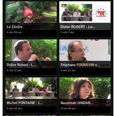
Le Zézére
Didier ROBERT : Le...
3 min 59 sec
2 min 2 sec
​Didier Robert : L...
Stéphane FOUASSIN e...
3 min 11 sec
4 min 12 sec
​Michel FONTAINE : L...
Nassimah DINDAR...
5 min 24 sec
3 min 48 sec