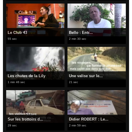
Le Club 43
Bello : Entr...
55 sec
2 min 30 sec
Les chutes de la Lily
Une valise sur le...
1 min 46 sec
21 sec
Sur les trottoirs d...
Didier ROBERT : Le...
29 sec
2 min 59 sec