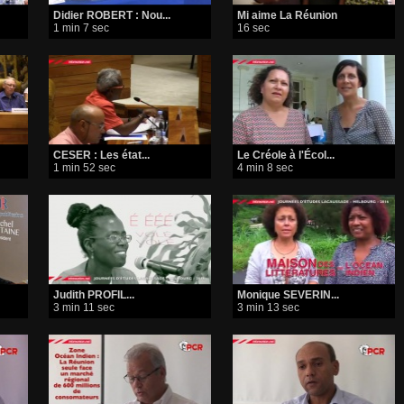
Didier ROBERT : Nou...
Mi aime La Réunion
1 min 7 sec
16 sec
CESER : Les état...
Le Créole à l'Écol...
1 min 52 sec
4 min 8 sec
Judith PROFIL...
Monique SEVERIN...
3 min 11 sec
3 min 13 sec