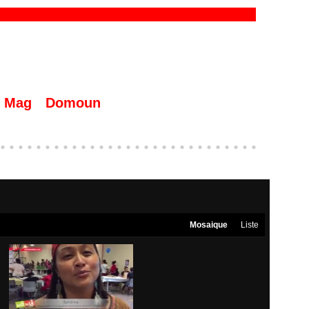
Mag
Domoun
Mosaique
Liste