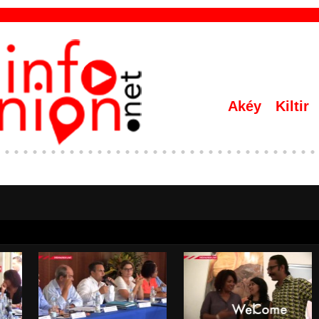
Akéy
Kiltir