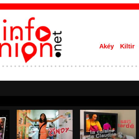
Akéy
Kiltir