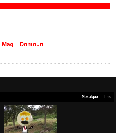
Mag
Domoun
Mosaique
Liste