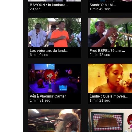
BAYOUN : in konbata...
Sandr'Yah : Al...
29 sec
1 min 49 sec
Les vétérans du lund...
Fred ESPEL 79 ans…
6 min 0 sec
2 min 48 sec
Véli à Vladimir Canter
Émilie : Quels moyen...
1 min 31 sec
1 min 21 sec