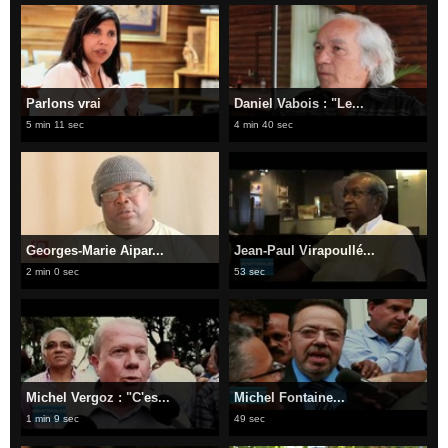
Parlons vrai
Daniel Vabois : "Le...
5 min 11 sec
4 min 40 sec
Georges-Marie Aipar...
Jean-Paul Virapoullé...
2 min 0 sec
53 sec
Michel Vergoz : "C'es...
Michel Fontaine...
1 min 9 sec
49 sec