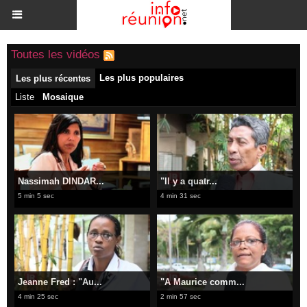
Toutes les vidéos
Les plus populaires
Les plus récentes
Liste
Mosaique
Nassimah DINDAR...
"Il y a quatr...
5 min 5 sec
4 min 31 sec
Jeanne Fred : "Au...
"A Maurice comm...
4 min 25 sec
2 min 57 sec