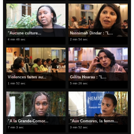
"Aucune culture...
Nassimah Dindar : "L...
4 min 46 sec
2 min 54 sec
Violences faites au...
Gélita Hoarau : "L...
1 min 52 sec
5 min 26 sec
"A la Grande-Comor...
"Aux Comores, la femm...
7 min 3 sec
3 min 52 sec