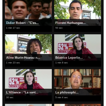
Didier Robert : "C'es...
Florent Hurhungee...
1 min 17 sec
50 sec
Aline Murin-Hoarau n...
Béatrice Leperlie...
1 min 23 sec
1 min 8 sec
L'Alliance : "La sant...
La philosophi...
30 sec
5 min 4 sec