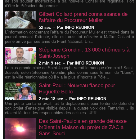
de son soutien indéfectible à sa nouvelle Conseillère régionale. Fort
d’être le Président du premier...
Gilbert Collard prend connaissance de
l'affaire du Procureur Muller
52 sec
-
Par INFO REUNION
L'information concernant l'affaire du Procureur Muller est trouvé dans le
journal pendant l'attente, elle est aussitot délivrée à Maître Collard à
peine arrivé par ses amis du Front National. En...
Stéphane Grondin : 13 000 chômeurs à
Saint-Joseph
2 min 9 sec
-
Par INFO REUNION
La plus grande plaie de Saint-Joseph, serait le manque d'emploi ! Saint-
Joseph, selon Stéphane Grondin, plus connu sous le nom de "Boné",
est la ville réunionnaise où il y a le plus d'inscrits à Pôle...
Saint-Paul : Nouveau fiasco pour
Huguette Bello
2 min 18 sec
-
Par INFO REUNION
Une petite centaine avait fait le déplacement pour tenter de défendre
son projet d’enseigne visible depuis la quatre voix des Tamarins… Ils
étaient là, tous les responsables des cellules UFR...
Des Saint-Paulois en grande détresse
brûlent la Maison du projet de ZAC à
Sans-Souci