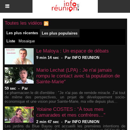
Toutes les vidéos
Les plus récentes
Les plus populaires
Liste
Mosaique
Le Maloya : Un espace de débats
9 min 14 sec
-
Par INFO REUNION
Mario Lechat (LPA) : Je n'ai jamais
rompu le contact avec la population de
Sainte-Marie"
59 sec
-
Par
Le pharmacien le dit d'emblée : "Je n'ai pas de remède miracle. J'ai tout
de même des perspectives, un projet de développement socio-
économique et une vision pour Sainte-Marie, ma ville depuis plus...
Yolaine COSTES : "À tous mes
camarades et mes confrères…"
2 min 47 sec
-
Par INFO REUNION
Les jardins du Blue Bayou ont accueilli les premières intentions de