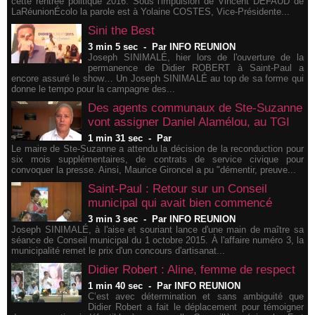
cette rentrée politique 2016. Sous l'impulsion de Vincent DEFAUD de
LaRéunionÉcolo la parole est à Yolaine COSTES, Vice-Présidente...
Sini the Best
3 min 5 sec
-
Par INFO REUNION
Joseph SINIMALÉ, hier lors de l'ouverture de la
permanence de Didier ROBERT à Saint-Paul a
encore assuré le show… Un Joseph SINIMALÉ au top de sa forme qui
donne le tempo pour la campagne des...
Des agents communaux de Ste-Suzanne
vont assigner Daniel Alamélou, au TGI
1 min 31 sec
-
Par
Le maire de Ste-Suzanne a attendu la décision de la reconduction pour
six mois supplémentaires, de contrats de service civique pour
convoquer la presse. Ainsi, Maurice Gironcel a pu "démentir, preuve...
Saint-Paul : Retour sur un Conseil
municipal qui avait bien commencé
3 min 3 sec
-
Par INFO REUNION
Joseph SINIMALÉ, à l'aise et souriant lance d'une main de maître sa
séance de Conseil municipal du 1 octobre 2015. À l'affaire numéro 3, la
municipalité remet le prix d'un concours d'artisanat...
Didier Robert : Aline, femme de respect
1 min 40 sec
-
Par INFO REUNION
C’est avec détermination et sans ambiguité que
Didier Robert a fait le déplacement pour témoigner