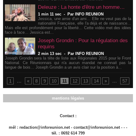
Deleuze : La honte d'être un homme…
1 min 11 sec
-
Par INFO REUNION
Jessica, une amie d'un ami… Elle ne veut pas de la
nationalité Française, elle l'a déjà et de naissance…
Mais elle est profondément pour la liberté… Cette vidéo met des idées
face à face… Jessica est...
Joseph Grondin : Pour la régulation des
requins
2 min 13 sec
-
Par INFO REUNION
Joseph Grondin sera la tête de liste aux Régionales 2015 pour le Front
National. Ce Réunionnais qui n'a aucun mandat ne connait pas la
langue de bois… Joseph Grondin a un avis clair sur la position à...
...
...
1
«
8
9
10
11
12
13
14
»
57
mentions légales
Contact :
mél : redaction@inforeunion.net - contact@inforeunion.net - - -
tél. : 0692 614 799