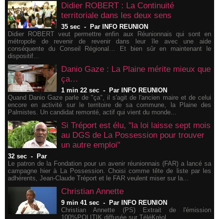
Didier ROBERT : La Continuité
territoriale dans les deux sens
35 sec
-
Par INFO REUNION
Didier ROBERT veut permettre enfin aux Réunionnais qui sont en
métropole de revenir de revenir dans leur île avec une aide
conséquente du Conseil Régional… Et bien sûr en maintenant le
dispositif...
Danio Gaze : La Plaine mérite mieux que
ça…
1 min 22 sec
-
Par INFO REUNION
Quand Danio Gaze parle de "ça", il s'agit de l'ancien maire et de celui
encore en activité sur le territoire de sa commune, la Plaine des
Palmistes. Un candidat remonté, actif qui vient du monde...
Si Tréport est élu, "la loi laisse sept mois
au DGS de La Possession pour trouver
un autre emploi"
32 sec
-
Par
Le patron de la Fondation pour un avenir réunionnais (FAR) a lancé sa
campagne hier à La Possession. Choisi comme tête de liste par les
adhérents, Jean-Claude Tréport et le FAR veulent miser sur la...
Christian Annette
9 min 41 sec
-
Par INFO REUNION
Christian Annette (PS) Extrait de l'émission
100%POLITIK diffusée sur TéléKréol