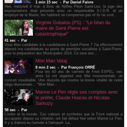
1 min 15 sec
-
Par Daniel Faivre
Hier, mercredi 6 mai, à Bois de Nèfles Piton Saint-Leu, la juge des
expropriations était présente avec un responsable S.I.D.R. et un
employé de la Mairie, les habitant ne comprenne pas et ils ne sont...
Virginie Gobalou (PS) : "Le bilan du
maire de Saint-Pierre est
catastrophique"
41 sec
-
Par
Vous êtes candidate à la candidature à Saint-Pierre ? J'ai effectivement
déposé ma candidature au poste de première socialiste à Saint-Pierre,
pour la préparation des Municipales 2014. Ce sera aux...
Mon Mari Volaj
8 min 2 sec
-
Par François ORRÉ
Pour les 60 ans de carrière de Fred ESPEL, ses
amis lui ont organisé une fête monumentale, un
concert inoubliable. Une réussite qui montre la bonne vitalité de notre
séga réunionnais… "Mon Mari...
Marine Le Pen règle ses comptes avec
le préfet, Claude Hoarau et Nicolas
Sarkozy
58 sec
-
Par
L'ordre et la morale. Ces valeurs et symboles que le Front national a
accaparés depuis sa création, ont fait défaut hier selon Marine Le Pen.
Il y a d'abord eu l'arrivée à l'aéroport. La...