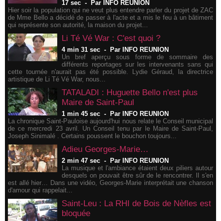
17 sec
-
Par INFO REUNION
Hier soir la population qui ne veut plus entendre parler du projet de ZAC
de Mme Bello a décidé de passer à l'acte et a mis le feu à un bâtiment
qui représente son autorité, la maison du projet...
Li Té Vé War : C'est quoi ?
4 min 31 sec
-
Par INFO REUNION
Un bref aperçu sous forme de sommaire des
différents reportages sur les intervenants sans qui
cette tournée n'aurait pas été possible. Lydie Géraud, la directrice
artistique de Li Té Vé War, nous...
TATALADI : Huguette Bello n'est plus
Maire de Saint-Paul
1 min 45 sec
-
Par INFO REUNION
La chronique Saint-Pauloise aujourd'hui nous relate le Conseil municipal
de ce mercredi 23 avril. Un Conseil tenu par le Maire de Saint-Paul,
Joseph Sinimalé . Certains poussent le bouchon toujours...
Adieu Georges-Marie…
2 min 47 sec
-
Par INFO REUNION
La musique et l'ambiance étaient deux piliers autour
desquels on pouvait être sûr de le rencontrer. Il s'en
est allé hier… Dans une vidéo, Georges-Marie interprétait une chanson
d'amour qui rappelait...
Saint-Leu : La RHI de Bois de Nèfles est
bloquée