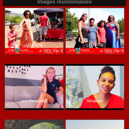
Images réunionnaises
LFLPR-50
LFLPR-26
avecRenabelle3
Rénabelle