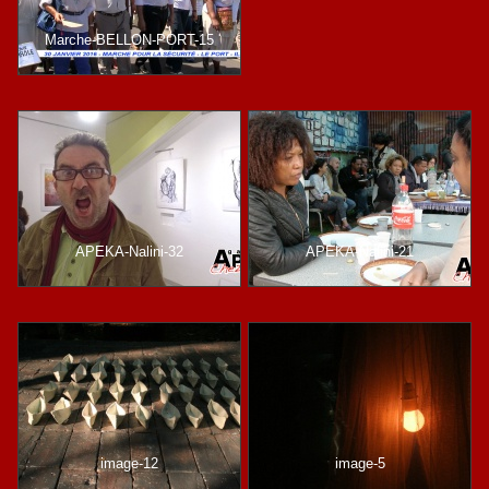
Marche-BELLON-PORT-15
APEKA-Nalini-32
APEKA-Nalini-21
image-12
image-5