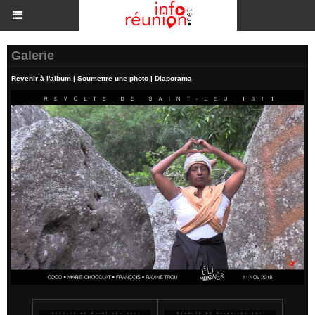
Galerie
Revenir à l'album
|
Soumettre une photo
|
Diaporama