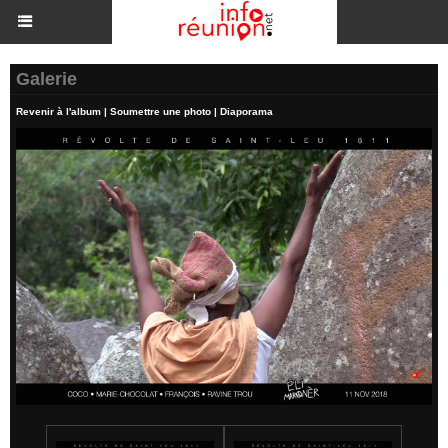
Galerie
Revenir à l'album
|
Soumettre une photo
|
Diaporama