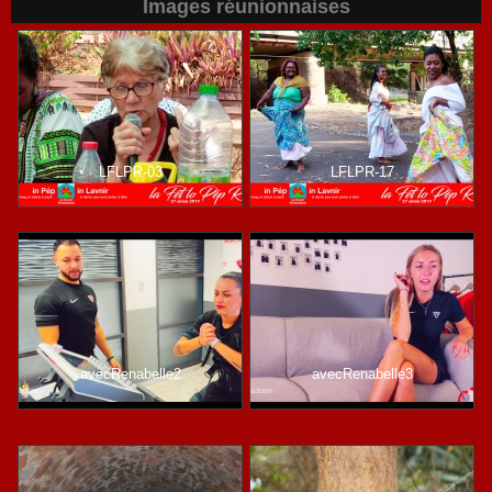
Images réunionnaises
LFLPR-03
LFLPR-17
avecRenabelle2
avecRenabelle3