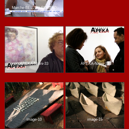
Marche-BELLON-PORT-40
APEKA-Nalini-33
APEKA-Nalini-12
image-10
image-15