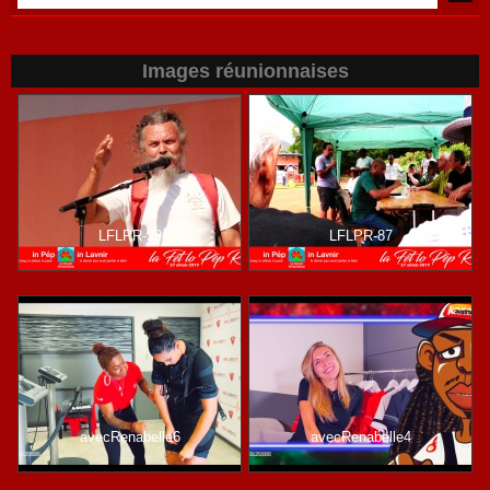
Images réunionnaises
LFLPR-29
LFLPR-87
avecRenabelle6
avecRenabelle4