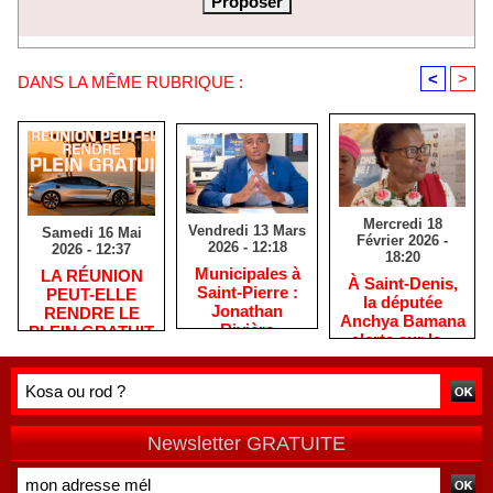
<
>
DANS LA MÊME RUBRIQUE :
Mercredi 18
Vendredi 13 Mars
Samedi 16 Mai
Février 2026 -
2026 - 12:18
2026 - 12:37
18:20
​Municipales à
​LA RÉUNION
​À Saint-Denis,
Saint-Pierre :
PEUT-ELLE
la députée
Jonathan
RENDRE LE
Anchya Bamana
Rivière
PLEIN GRATUIT
alerte sur la «
remercie les
?
double peine »
habitants après
vécue par
une campagne
Mayotte
de terrain
Newsletter GRATUITE