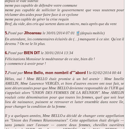
depuis le vide sidéral
meme pas capable de défendre votre commune
meme pas capable de solliciter le gouvernement que vous soutenez pour
réclamer des aides pour faire face à ce cyclone
meme pas capble de gérer la crise requin
Bref, du vide, des cris qui sortent dans un micro, mais après que du vent
5.
Posté par
Jlhoareau
le 30/01/2014 07:01
(depuis mobile)
En attendant, les commentaires éclairés de (…) manquent à ce site. Qu'est il
devenu ? On ne le lit plus.
6.
Posté par
BIEN DIT
le 30/01/2014 13:34
Félicitations Monsieur le modérateur de ce site, bien dit !
y commence à avoir peur !
7.
Posté par
Mme Bello, mon nombril d''''abord !
le 02/02/2014 00:44
Hélas, oui ! Mme BELLO était promise à un bel avenir : Mme Isnelle
AMELIN, Mme Laurence VERGÈS, et bien d'autres encore ont tout fait, se
sont décarcassées pour que Mme BELLO devienne responsable de l'UFR qui
s'appelait alors "UNION DES FEMMES DE LA RÉUNION". Mme AMELIN
voulait cette dénomination pour que toutes les femmes, quel que soit leur
lieu de naissance, puissent se retrouver et lutter ensemble dans notre île,
pour changer la condition de la femme.
Il y a quelques années, Mme BELLO a décidé de changer cette appellation
en "Union des Femmes Réunionnaises". Cette appellation était dirigée —
sans jamais oser l'avouer — contre deux femmes, chevilles ouvrières