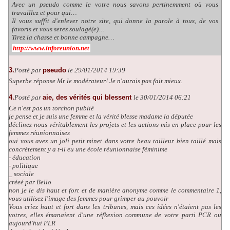
Avec un pseudo comme le votre nous savons pertinemment où vous
travaillez et pour qui…
Il vous suffit d'enlever notre site, qui donne la parole à tous, de vos
favoris et vous serez soulagé(e)…
Tirez la chasse et bonne campagne…
http://www.inforeunion.net
3.
Posté par
pseudo
le 29/01/2014 19:39
Superbe réponse Mr le modérateur! Je n'aurais pas fait mieux.
4.
Posté par
aie, des vérités qui blessent
le 30/01/2014 06:21
Ce n'est pas un torchon publié
je pense et je suis une femme et la vérité blesse madame la députée
déclinez nous véritablement les projets et les actions mis en place pour les
femmes réunionnaises
oui vous avez un joli petit minet dans votre beau tailleur bien taillé mais
concrètement y a t-il eu une école réunionnaise féminime
- éducation
- politique
_ sociale
créeé par Bello
non je le dis haut et fort et de manière anonyme comme le commentaire 1,
vous utilisez l'image des femmes pour grimper au pouvoir
Vous criez haut et fort dans les tribunes, mais ces idées n'étaient pas les
votres, elles émanaient d'une réfkexion commune de votre parti PCR ou
aujourd'hui PLR