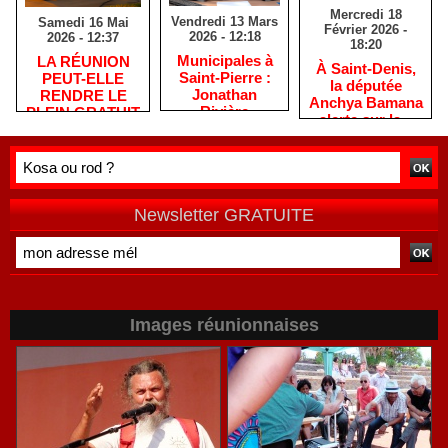
Mercredi 18
Vendredi 13 Mars
Samedi 16 Mai
Février 2026 -
2026 - 12:18
2026 - 12:37
18:20
​Municipales à
​LA RÉUNION
​À Saint-Denis,
Saint-Pierre :
PEUT-ELLE
la députée
Jonathan
RENDRE LE
Anchya Bamana
Rivière
PLEIN GRATUIT
alerte sur la «
remercie les
?
double peine »
habitants après
vécue par
une campagne
Mayotte
de terrain
Newsletter GRATUITE
Images réunionnaises