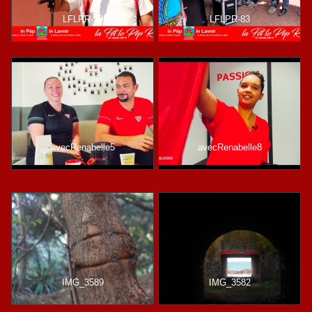
LFLPR-29
LFLPR-83
avecRenabelle5
avecRenabelle8
IMG_3589
IMG_3582