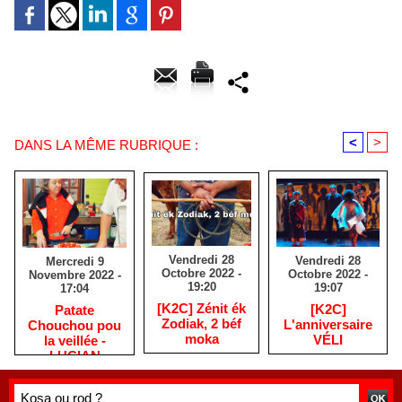
<
>
DANS LA MÊME RUBRIQUE :
Vendredi 28
Vendredi 28
Mercredi 9
Octobre 2022 -
Octobre 2022 -
Novembre 2022 -
19:20
19:07
17:04
[K2C] Zénit ék
[K2C]
Patate
Zodiak, 2 béf
L'anniversaire
Chouchou pou
moka
VÉLI
la veillée -
LUCIAN