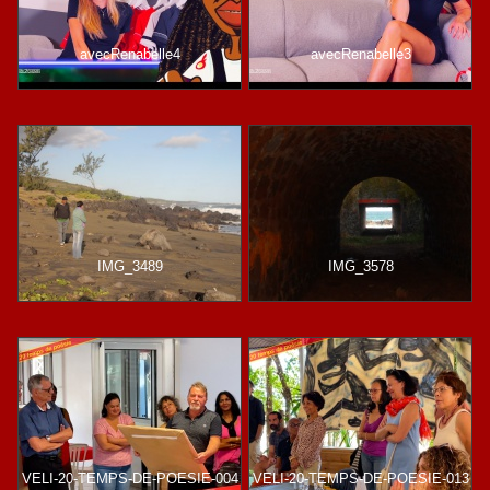
avecRenabelle4
avecRenabelle3
IMG_3489
IMG_3578
VELI-20-TEMPS-DE-POESIE-004
VELI-20-TEMPS-DE-POESIE-013