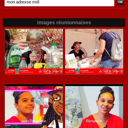
Images réunionnaises
LFLPR-03
LFLPR-69
avecRenabelle
Rénabelle