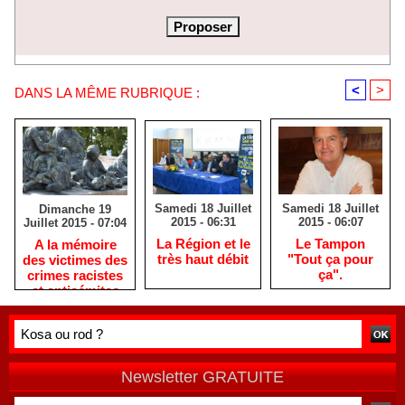
<
>
DANS LA MÊME RUBRIQUE :
Samedi 18 Juillet
Samedi 18 Juillet
Dimanche 19
2015 - 06:31
2015 - 06:07
Juillet 2015 - 07:04
La Région et le
Le Tampon
A la mémoire
très haut débit
"Tout ça pour
des victimes des
ça".
crimes racistes
et antisémites
Newsletter GRATUITE