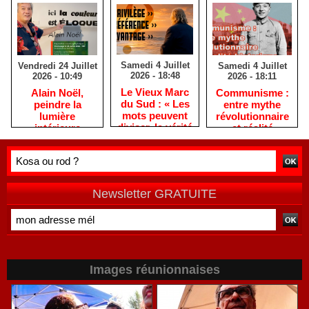
Samedi 4 Juillet
Samedi 4 Juillet
Vendredi 24 Juillet
2026 - 18:48
2026 - 18:11
2026 - 10:49
​Le Vieux Marc
​Communisme :
​Alain Noël,
du Sud : « Les
entre mythe
peindre la
mots peuvent
révolutionnaire
lumière
diviser, la vérité
et réalité
intérieure
rassemble »
historique
Newsletter GRATUITE
Images réunionnaises