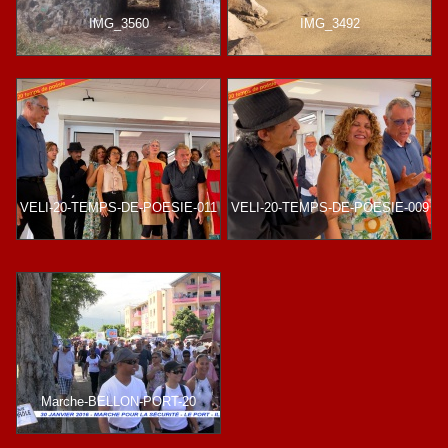
IMG_3560
IMG_3492
VELI-20-TEMPS-DE-POESIE-011
VELI-20-TEMPS-DE-POESIE-009
Marche-BELLON-PORT-20