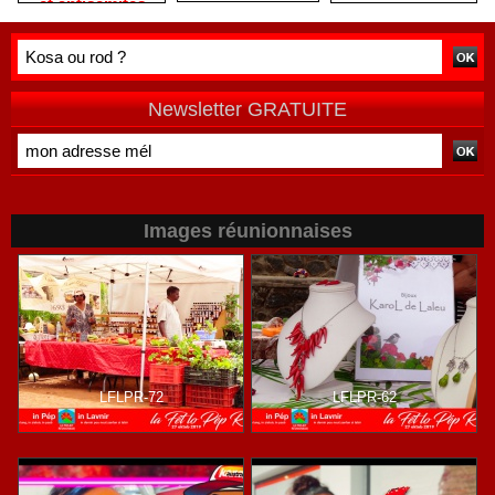
et antisémites
Newsletter GRATUITE
Images réunionnaises
LFLPR-72
LFLPR-62