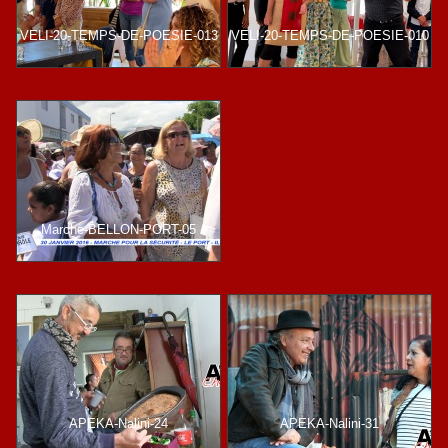
VELI-20-TEMPS-DE-POESIE-013
VELI-20-TEMPS-DE-POESIE-010
Marche-BELLON-PORT-05
APEKA-Nalini-24
APEKA-Nalini-31