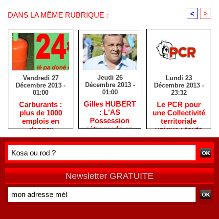
<
>
DANS LA MÊME RUBRIQUE :
Jeudi 26
Lundi 23
Vendredi 27
Décembre 2013 -
Décembre 2013 -
Décembre 2013 -
01:00
23:32
01:00
Gilles HUBERT
Le PCR pour
Carburants :
: L'AS
une Collectivité
plus de 1000
Possession
territoriale
emplois en
rétrograde en
unique : toute
danger
deuxième
autre prise de
division
position ne peut
être
qu'individuelle
Newsletter GRATUITE