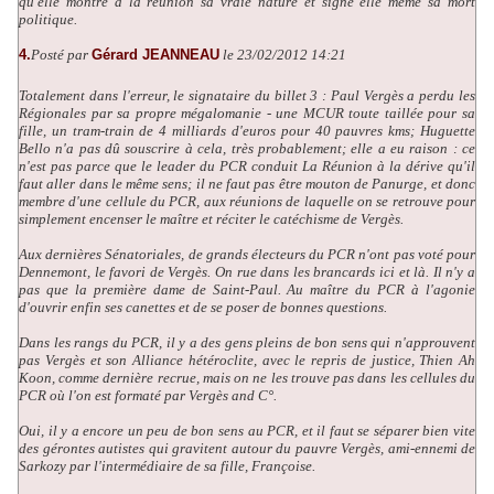
qu'elle montre à la réunion sa vraie nature et signe elle même sa mort
politique.
4.
Posté par
Gérard JEANNEAU
le 23/02/2012 14:21
Totalement dans l'erreur, le signataire du billet 3 : Paul Vergès a perdu les
Régionales par sa propre mégalomanie - une MCUR toute taillée pour sa
fille, un tram-train de 4 milliards d'euros pour 40 pauvres kms; Huguette
Bello n'a pas dû souscrire à cela, très probablement; elle a eu raison : ce
n'est pas parce que le leader du PCR conduit La Réunion à la dérive qu'il
faut aller dans le même sens; il ne faut pas être mouton de Panurge, et donc
membre d'une cellule du PCR, aux réunions de laquelle on se retrouve pour
simplement encenser le maître et réciter le catéchisme de Vergès.
Aux dernières Sénatoriales, de grands électeurs du PCR n'ont pas voté pour
Dennemont, le favori de Vergès. On rue dans les brancards ici et là. Il n'y a
pas que la première dame de Saint-Paul. Au maître du PCR à l'agonie
d'ouvrir enfin ses
canettes
et de se poser de bonnes questions.
Dans les rangs du PCR, il y a des gens pleins de bon sens qui n'approuvent
pas Vergès et son Alliance hétéroclite, avec le repris de justice, Thien Ah
Koon, comme dernière recrue, mais on ne les trouve pas dans les cellules du
PCR où l'on est formaté par Vergès and C°.
Oui, il y a encore un peu de bon sens au PCR, et il faut se séparer bien vite
des gérontes autistes qui gravitent autour du pauvre Vergès, ami-ennemi de
Sarkozy par l'intermédiaire de sa fille, Françoise.