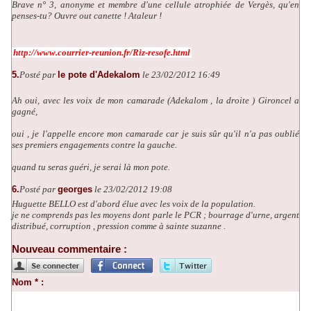
Brave n° 3, anonyme et membre d'une cellule atrophiée de Vergès, qu'en
penses-tu? Ouvre out canette ! Ataleur !
http://www.courrier-reunion.fr/Riz-resofe.html
5.
Posté par
le pote d'Adekalom
le 23/02/2012 16:49
Ah oui, avec les voix de mon camarade (Adekalom , la droite ) Gironcel a
gagné,
oui , je l'appelle encore mon camarade car je suis sûr qu'il n'a pas oublié
ses premiers engagements contre la gauche.
quand tu seras guéri, je serai là mon pote.
6.
Posté par
georges
le 23/02/2012 19:08
Huguette BELLO est d'abord élue avec les voix de la population.
je ne comprends pas les moyens dont parle le PCR ; bourrage d'urne, argent
distribué, corruption , pression comme à sainte suzanne .
Nouveau commentaire :
Nom * :