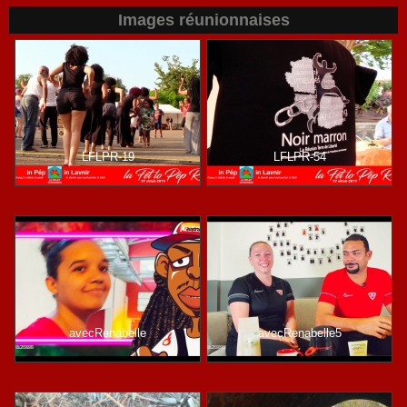
Images réunionnaises
LFLPR-19
LFLPR-54
avecRenabelle
avecRenabelle5