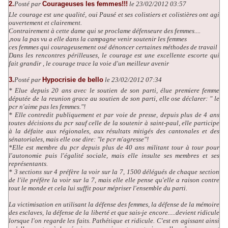
2.
Posté par
Courageuses les femmes!!!
le 23/02/2012 03:57
Lle courage est une qualité, oui Pausé et ses colistiers et colistières ont agi
ouvertement et clairement.
Contrairement à cette dame qui se proclame défenseure des femmes....
,nou la pas vu a elle dans la campagne venir soutenir les femmes
ces femmes qui courageusement osé dénoncer certaines méthodes de travail
Dans les rencontres périlleuses, le courage est une excellente escorte qui
fait grandir , le courage trace la voie d'un meilleur avenir
3.
Posté par
Hypocrisie de bello
le 23/02/2012 07:34
* Elue depuis 20 ans avec le soutien de son parti, élue premiere femme
députée de la reunion grace au soutien de son parti, elle ose déclarer: " le
pcr n'aime pas les femmes."!
* Elle contredit publiquement et par voie de presse, depuis plus de 4 ans
toutes décisions du pcr sauf celle de la soutenir à saint-paul, elle participe
à la défaite aux régionales, aux résultats mitigés des cantonales et des
sénatoriales, mais elle ose dire: "le pcr m'agresse"!
*Elle est membre du pcr depuis plus de 40 ans militant tour à tour pour
l'autonomie puis l'égalité sociale, mais elle insulte ses membres et ses
représentants.
* 3 sections sur 4 préfère la voir sur la 7, 1500 délégués de chaque section
de l'ile préfère la voir sur la 7, mais elle elle pense qu'elle a raison contre
tout le monde et cela lui suffit pour mépriser l'ensemble du parti.
La victimisation en utilisant la défense des femmes, la défense de la mémoire
des esclaves, la défense de la liberté et que sais-je encore.....devient ridicule
lorsque l'on regarde les faits. Pathétique et ridicule. C'est en agissant ainsi