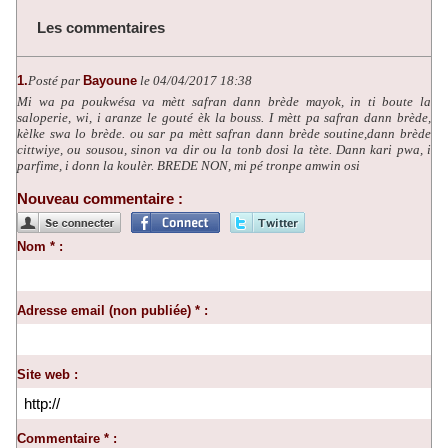
Les commentaires
1.
Posté par
Bayoune
le 04/04/2017 18:38
Mi wa pa poukwésa va mètt safran dann brède mayok, in ti boute la
saloperie, wi, i aranze le gouté èk la bouss. I mètt pa safran dann brède,
kèlke swa lo brède. ou sar pa mètt safran dann brède soutine,dann brède
cittwiye, ou sousou, sinon va dir ou la tonb dosi la tète. Dann kari pwa, i
parfime, i donn la koulèr. BREDE NON, mi pé tronpe amwin osi
Nouveau commentaire :
Nom * :
Adresse email (non publiée) * :
Site web :
Commentaire * :