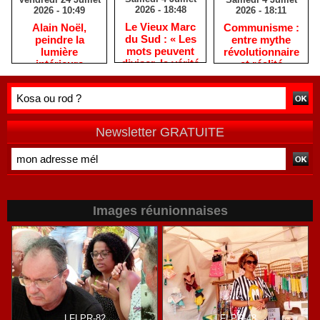
2026 - 18:48
2026 - 18:11
2026 - 10:49
​Le Vieux Marc
​Communisme :
​Alain Noël,
du Sud : « Les
entre mythe
peindre la
mots peuvent
révolutionnaire
lumière
diviser, la vérité
et réalité
intérieure
rassemble »
historique
Newsletter GRATUITE
Images réunionnaises
LFLPR-82
LFLPR-48