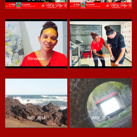
Rénabelle
avecRenabelle6
IMG_3514
IMG_3576