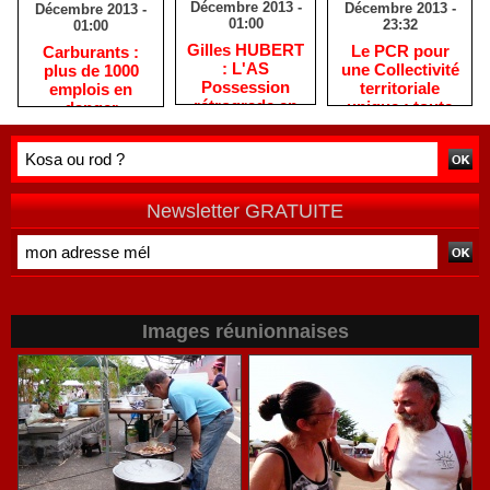
Décembre 2013 -
Décembre 2013 -
Décembre 2013 -
01:00
23:32
01:00
Gilles HUBERT
Le PCR pour
Carburants :
: L'AS
une Collectivité
plus de 1000
Possession
territoriale
emplois en
rétrograde en
unique : toute
danger
deuxième
autre prise de
division
position ne peut
être
qu'individuelle
Newsletter GRATUITE
Images réunionnaises