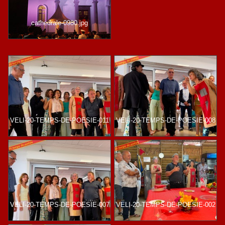
cathedrale-0980.jpg
VELI-20-TEMPS-DE-POESIE-011
VELI-20-TEMPS-DE-POESIE-008
VELI-20-TEMPS-DE-POESIE-007
VELI-20-TEMPS-DE-POESIE-002