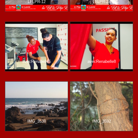
LFLPR-12
LFLPR-28
avecRenabelle6
avecRenabelle8
IMG_3538
IMG_3592