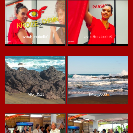
avecRenabelle1
avecRenabelle8
IMG_3513
IMG_3508