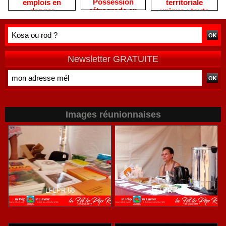
Possession
territoriale
emplois en
rétrograde en
unique : toute
danger
deuxième
autre prise de
division
position ne peut
être
qu'individuelle
Newsletter GRATUITE
Images réunionnaises
LFLPR-68
LFLPR-49