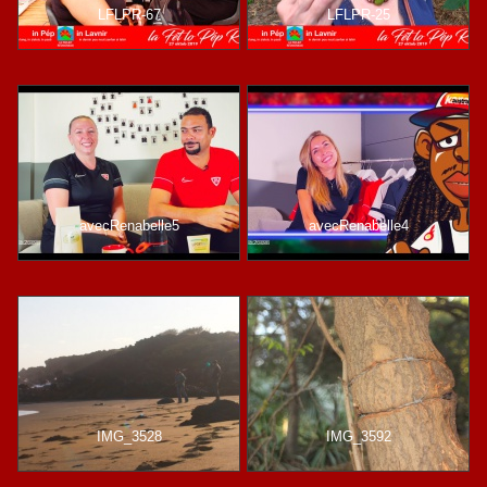
LFLPR-67
LFLPR-25
avecRenabelle5
avecRenabelle4
IMG_3528
IMG_3592