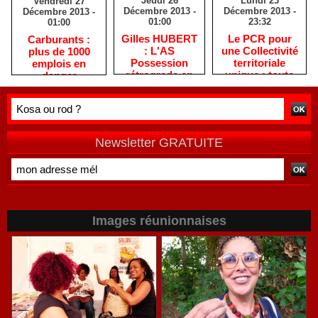
Jeudi 26
Lundi 23
Vendredi 27
Décembre 2013 -
Décembre 2013 -
Décembre 2013 -
01:00
23:32
01:00
Gilles HUBERT
Le PCR pour
Carburants :
: L'AS
une Collectivité
plus de 1000
Possession
territoriale
emplois en
rétrograde en
unique : toute
danger
deuxième
autre prise de
division
position ne peut
être
qu'individuelle
Newsletter GRATUITE
Images réunionnaises