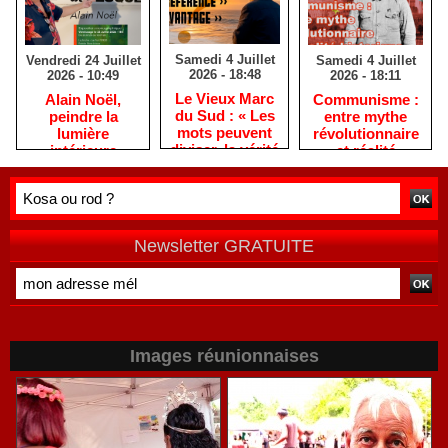
Samedi 4 Juillet
Samedi 4 Juillet
Vendredi 24 Juillet
2026 - 18:48
2026 - 18:11
2026 - 10:49
​Le Vieux Marc
​Communisme :
​Alain Noël,
du Sud : « Les
entre mythe
peindre la
mots peuvent
révolutionnaire
lumière
diviser, la vérité
et réalité
intérieure
rassemble »
historique
Newsletter GRATUITE
Images réunionnaises