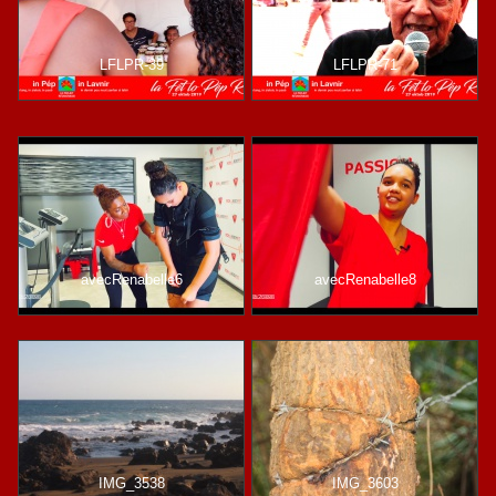
LFLPR-39
LFLPR-71
avecRenabelle6
avecRenabelle8
IMG_3538
IMG_3603