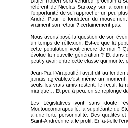
Didier Robert sera vendredi prochain à 
référent de Nicolas Sarkozy sur la commun
l'opportunité de se rapprocher un peu plus 
André. Pour le fondateur du mouvement 
vraiment son retour ? certainement pas.
Nous avons posé la question de son éventu
un temps de réflexion. Est-ce que la pop
cette population veut encore de moi ? Q
évolue la nouvelle génération ? Et dans 
peut y avoir entre cette classe qui monte, 
Jean-Paul Virapoullé l'avait dit au lende
jamais agréable,c'est même un moment tr
seuls les vrais amis restent, le recul, la 
manque… Et peu à peu, on se replonge dans
Les Législatives vont sans doute rév
Moutoucomorapoullé, la suppléante de Sté
a une forte personnalité. Des qualités et
Saint-Andréenne a le profil. En a-t-elle l'en