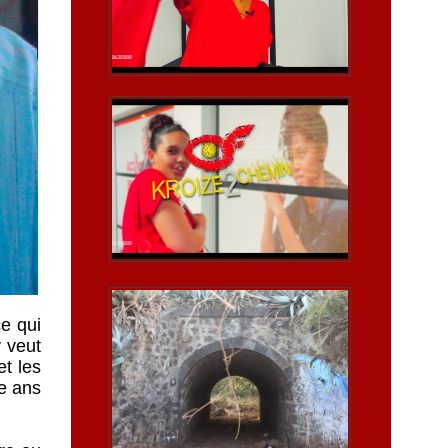
ce qui
 veut
et les
te ans