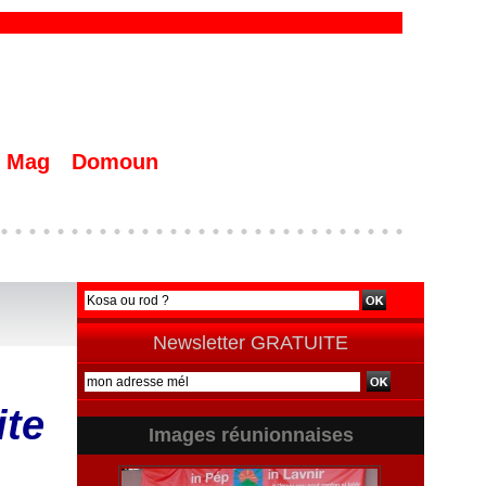
Mag
Domoun
Newsletter GRATUITE
ite
Images réunionnaises