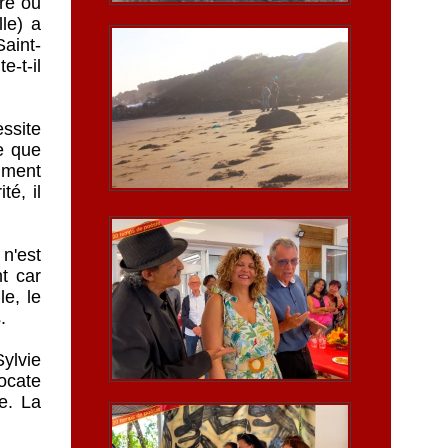
re ou
le) a
Saint-
-t-il
ssite
e que
mment
é, il
 n'est
t car
le, le
.
ylvie
ocate
e. La