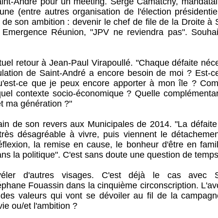
Saint-André pour un meeting. Serge Camatchy, mandatai
e (entre autres organisation de l'élection présidentiel
de son ambition : devenir le chef de file de la Droite à 
Emergence Réunion, "JPV ne reviendra pas". Souhaite
el retour à Jean-Paul Virapoullé. "Chaque défaite néce
ulation de Saint-André a encore besoin de moi ? Est-c
u'est-ce que je peux encore apporter à mon île ? Co
quel contexte socio-économique ? Quelle complémentarit
et ma génération ?"
main de son revers aux Municipales de 2014. "La défaite
ès désagréable à vivre, puis viennent le détachemen
réflexion, la remise en cause, le bonheur d'être en famil
 la politique". C'est sans doute une question de temps
éler d'autres visages. C'est déjà le cas avec S
phane Fouassin dans la cinquième circonscription. L'av
 des valeurs qui vont se dévoiler au fil de la campagn
vie ou/et l'ambition ?