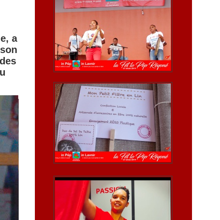
e, a
 son
 des
ou