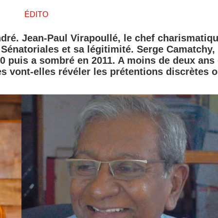
ÉDITO
dré. Jean-Paul Virapoullé, le chef charismatiqu
 Sénatoriales et sa légitimité. Serge Camatchy,
010 puis a sombré en 2011. A moins de deux ans
s vont-elles révéler les prétentions discrètes 