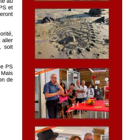
ite au
PS et
eront
rité,
aller
 soit
le PS
 Mais
ion de