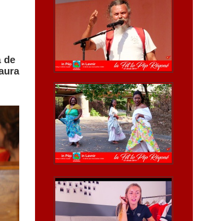
à de
 aura