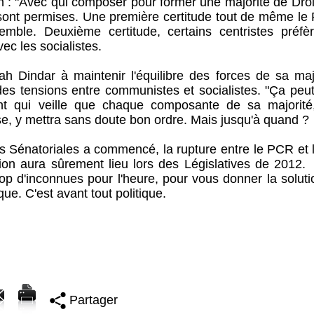
on : "Avec qui composer pour former une majorité de Dro
sont permises. Une première certitude tout de même le 
emble. Deuxième certitude, certains centristes préfèr
ec les socialistes.
h Dindar à maintenir l'équilibre des forces de sa majo
s tensions entre communistes et socialistes. "Ça peut 
t qui veille que chaque composante de sa majorité,
e, y mettra sans doute bon ordre. Mais jusqu'à quand ?
s Sénatoriales a commencé, la rupture entre le PCR et 
ion aura sûrement lieu lors des Législatives de 2012.
trop d'inconnues pour l'heure, pour vous donner la solut
ue. C'est avant tout politique.
Partager