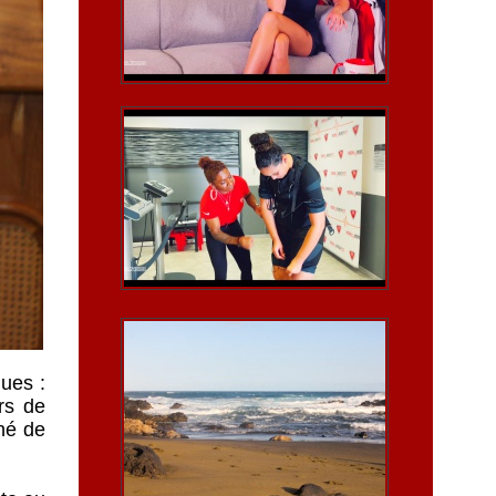
ques :
rs de
né de