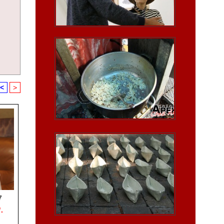
<
>
7
.