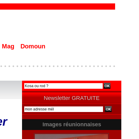
Mag
Domoun
Newsletter GRATUITE
er
Images réunionnaises