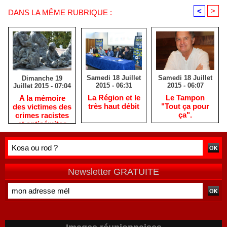
<
>
DANS LA MÊME RUBRIQUE :
Samedi 18 Juillet
Samedi 18 Juillet
Dimanche 19
2015 - 06:31
2015 - 06:07
Juillet 2015 - 07:04
La Région et le
Le Tampon
A la mémoire
très haut débit
"Tout ça pour
des victimes des
ça".
crimes racistes
et antisémites
Newsletter GRATUITE