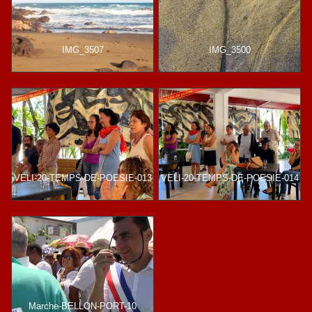
IMG_3507
IMG_3500
VELI-20-TEMPS-DE-POESIE-013
VELI-20-TEMPS-DE-POESIE-014
Marche-BELLON-PORT-10