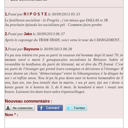
1.
Posté par
R I P O S T E
le 30/09/2013 05:33
Le feuilleton socialiste - le Progrès , c'est mieux que DALLAS et JR .
Au prochain épisode les socialistes péi : Comment faire perdre
2.
Posté par
Jako
le 30/09/2013 06:37
Après le capotage du TRAM-TRAIN, voici venu le tour du CHANGEMENT…
3.
Posté par
Bayoune
le 30/09/2013 08:28
Fo pa nou inkiète tro pou so parti la touzour été konmsa dopi lé zané 70, in
moman navé o mwin 3 groupuscules socialistes la Réniyon. Sakin té
rovandike la konfianss du parti de létranzé, mi vé dire du PS fransé. C'est
un parti de l'étranger qui prend leurs consignes et décisions à l'étranger. Il
nous donne un choix "démocratique" entre lo Sikoungounya é la dingue ke
zot i vé inflize anou. Nou lé pa là pou donn azot in kontra komandère de 5
ans, kan zot, inn fwa instalé dan la mairie, i wa pi azot, épi zot i donn o
konte goute in ti kontra de 3, de 6 mois. In kondané à mort i swazi son
bouro. Laissons les dans leurs sales tripatouillages.
Nouveau commentaire :
Nom * :