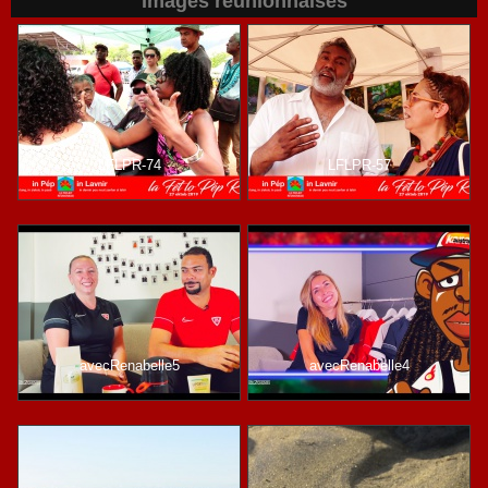
Images réunionnaises
LFLPR-74
LFLPR-57
avecRenabelle5
avecRenabelle4