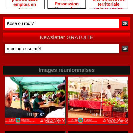
Possession
territoriale
emplois en
rétrograde en
unique : toute
danger
deuxième
autre prise de
division
position ne peut
être
qu'individuelle
Newsletter GRATUITE
Images réunionnaises
LFLPR-87
LFLPR-72