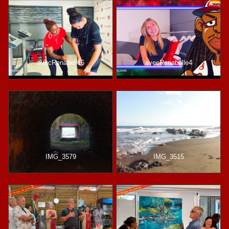
avecRenabelle6
avecRenabelle4
IMG_3579
IMG_3515