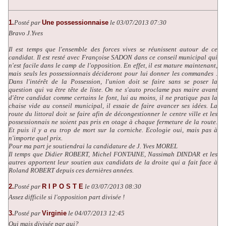
1.
Posté par
Une possessionnaise
le 03/07/2013 07:30
Bravo J.Yves
Il est temps que l'ensemble des forces vives se réunissent autour de ce
candidat. Il est resté avec Françoise SADON dans ce conseil municipal qui
n'est facile dans le camp de l'opposition. En effet, il est mature maintenant,
mais seuls les possessionnais décideront pour lui donner les commandes .
Dans l'intérêt de la Possession, l'union doit se faire sans se poser la
question qui va être tête de liste. On ne s'auto proclame pas maire avant
d'être candidat comme certains le font, lui au moins, il ne pratique pas la
chaise vide au conseil municipal, il essaie de faire avancer ses idées. La
route du littoral doit se faire afin de décongestionner le centre ville et les
possessionnais ne soient pas pris en otage à chaque fermeture de la route.
Et puis il y a eu trop de mort sur la corniche. Ecologie oui, mais pas à
n'importe quel prix.
Pour ma part je soutiendrai la candidature de J. Yves MOREL
Il temps que Didier ROBERT, Michel FONTAINE, Nassimah DINDAR et les
autres apportent leur soutien aux candidats de la droite qui a fait face à
Roland ROBERT depuis ces dernières années.
2.
Posté par
R I P O S T E
le 03/07/2013 08:30
Assez difficile si l'opposition part divisée !
3.
Posté par
Virginie
le 04/07/2013 12:45
Oui mais divisée par qui?