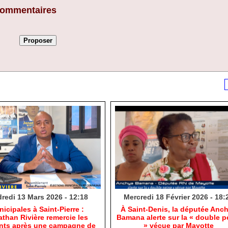
 commentaires
redi 13 Mars 2026 - 12:18
Mercredi 18 Février 2026 - 18:
nicipales à Saint-Pierre :
​À Saint-Denis, la députée Anc
than Rivière remercie les
Bamana alerte sur la « double p
ants après une campagne de
» vécue par Mayotte