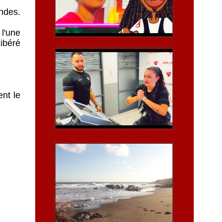
andes.
l'une
libéré
ent le