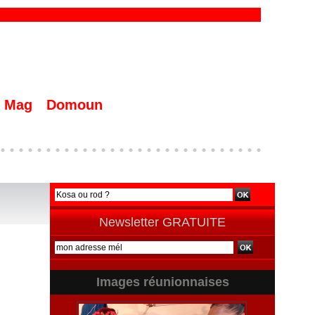
Mag
Domoun
Newsletter GRATUITE
Images réunionnaises