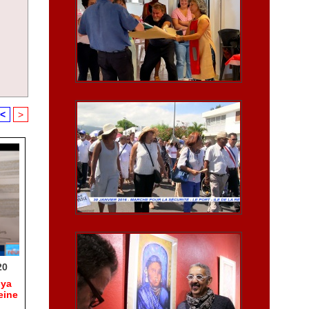
<
>
20
hya
eine