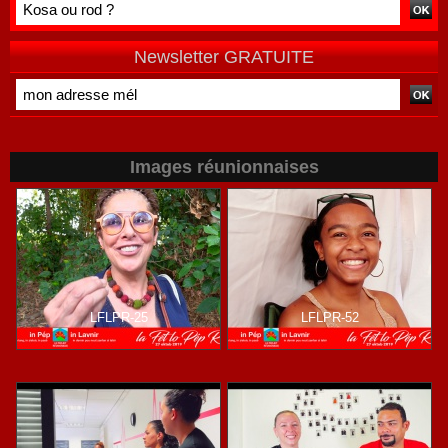
être
qu'individuelle
Newsletter GRATUITE
Images réunionnaises
LFLPR-25
LFLPR-52