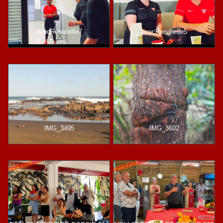
avecRenabelle7
avecRenabelle5
IMG_3495
IMG_3602