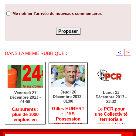
Me notifier l'arrivée de nouveaux commentaires
<
>
DANS LA MÊME RUBRIQUE :
Jeudi 26
Lundi 23
Vendredi 27
Décembre 2013 -
Décembre 2013 -
Décembre 2013 -
01:00
23:32
01:00
Gilles HUBERT
Le PCR pour
Carburants :
: L'AS
une Collectivité
plus de 1000
Possession
territoriale
emplois en
rétrograde en
unique : toute
danger
deuxième
autre prise de
division
position ne peut