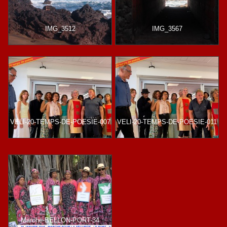
IMG_3512
IMG_3567
VELI-20-TEMPS-DE-POESIE-007
VELI-20-TEMPS-DE-POESIE-011
Marche-BELLON-PORT-34