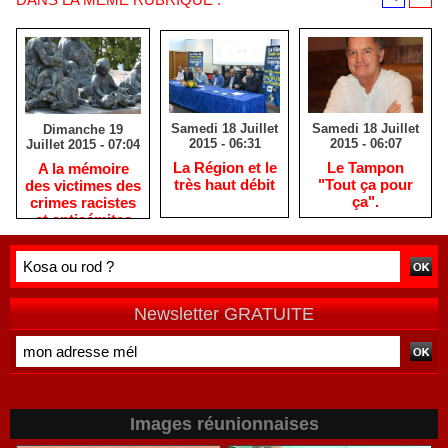
Samedi 18 Juillet
Samedi 18 Juillet
Dimanche 19
2015 - 06:31
2015 - 06:07
Juillet 2015 - 07:04
La Région et le
Le Tampon
A la mémoire
très haut débit
"Tout ça pour
des victimes des
ça".
crimes racistes
et antisémites
Newsletter GRATUITE
Images réunionnaises