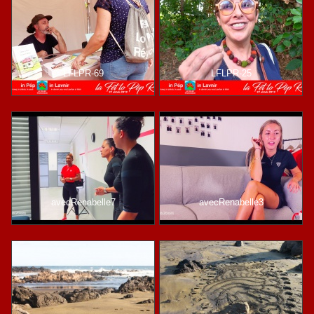
LFLPR-69
LFLPR-25
avecRenabelle7
avecRenabelle3