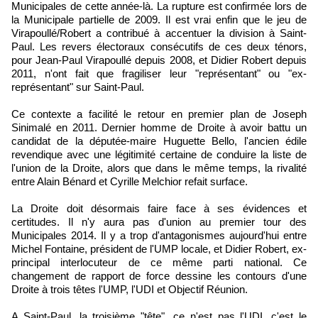
Municipales de cette année-là. La rupture est confirmée lors de
la Municipale partielle de 2009. Il est vrai enfin que le jeu de
Virapoullé/Robert a contribué à accentuer la division à Saint-
Paul. Les revers électoraux consécutifs de ces deux ténors,
pour Jean-Paul Virapoullé depuis 2008, et Didier Robert depuis
2011, n'ont fait que fragiliser leur "représentant" ou "ex-
représentant" sur Saint-Paul.
Ce contexte a facilité le retour en premier plan de Joseph
Sinimalé en 2011. Dernier homme de Droite à avoir battu un
candidat de la députée-maire Huguette Bello, l'ancien édile
revendique avec une légitimité certaine de conduire la liste de
l'union de la Droite, alors que dans le même temps, la rivalité
entre Alain Bénard et Cyrille Melchior refait surface.
La Droite doit désormais faire face à ses évidences et
certitudes. Il n'y aura pas d'union au premier tour des
Municipales 2014. Il y a trop d'antagonismes aujourd'hui entre
Michel Fontaine, président de l'UMP locale, et Didier Robert, ex-
principal interlocuteur de ce même parti national. Ce
changement de rapport de force dessine les contours d'une
Droite à trois têtes l'UMP, l'UDI et Objectif Réunion.
A Saint-Paul, la troisième "tête", ce n'est pas l'UDI, c'est le