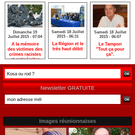
Samedi 18 Juillet
Samedi 18 Juillet
Dimanche 19
2015 - 06:31
2015 - 06:07
Juillet 2015 - 07:04
La Région et le
Le Tampon
A la mémoire
très haut débit
"Tout ça pour
des victimes des
ça".
crimes racistes
et antisémites
Newsletter GRATUITE
Images réunionnaises