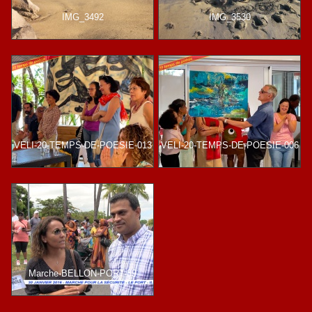
IMG_3492
IMG_3530
VELI-20-TEMPS-DE-POESIE-013
VELI-20-TEMPS-DE-POESIE-006
Marche-BELLON-PORT-39