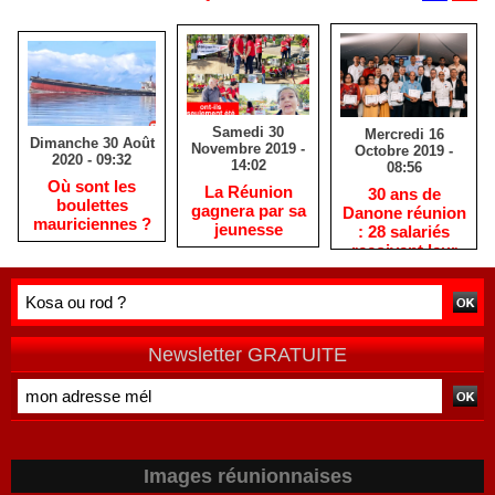
Samedi 30
Mercredi 16
Dimanche 30 Août
Novembre 2019 -
Octobre 2019 -
2020 - 09:32
14:02
08:56
Où sont les
La Réunion
30 ans de
boulettes
gagnera par sa
Danone réunion
mauriciennes ?
jeunesse
: 28 salariés
reçoivent leur
médaille du
travail
Newsletter GRATUITE
Images réunionnaises