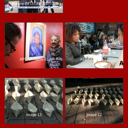
Marche-BELLON-PORT-29
APEKA-Nalini-01
APEKA-Nalini-21
image-13
image-12