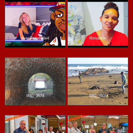
avecRenabelle4
Rénabelle
IMG_3574
IMG_3505