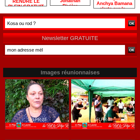
Jonathan
RENDRE LE
Anchya Bamana
Rivière
PLEIN GRATUIT
alerte sur la «
remercie les
?
double peine »
habitants après
vécue par
une campagne
Mayotte
de terrain
Newsletter GRATUITE
Images réunionnaises
LFLPR-23
LFLPR-88