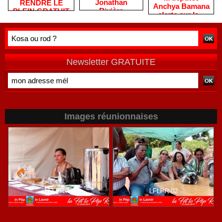
Jonathan
RENDRE LE
Anchya Bamana
Rivière
PLEIN GRATUIT
alerte sur la «
remercie les
?
double peine »
habitants après
vécue par
une campagne
Mayotte
de terrain
Newsletter GRATUITE
Images réunionnaises
LFLPR-49
LFLPR-02