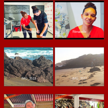
avecRenabelle6
Rénabelle
IMG_3513
IMG_3527