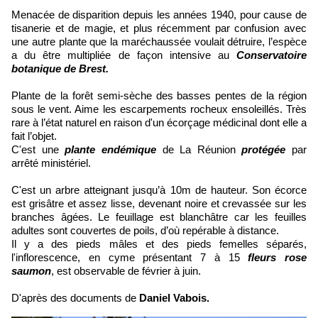
Menacée de disparition depuis les années 1940, pour cause de
tisanerie et de magie, et plus récemment par confusion avec
une autre plante que la maréchaussée voulait détruire, l’espèce
a du être multipliée de façon intensive au
Conservatoire
botanique de Brest.
Plante de la forêt semi-sèche des basses pentes de la région
sous le vent. Aime les escarpements rocheux ensoleillés. Très
rare à l’état naturel en raison d'un écorçage médicinal dont elle a
fait l’objet.
C'est une
plante endémique
de La Réunion
protégée
par
arrêté ministériel.
C'est un arbre atteignant jusqu’à 10m de hauteur. Son écorce
est grisâtre et assez lisse, devenant noire et crevassée sur les
branches âgées. Le feuillage est blanchâtre car les feuilles
adultes sont couvertes de poils, d’où repérable à distance.
Il y a des pieds mâles et des pieds femelles séparés,
l'inflorescence, en cyme présentant 7 à 15
fleurs rose
saumon
, est observable de février à juin.
D'après des documents de
Daniel Vabois.