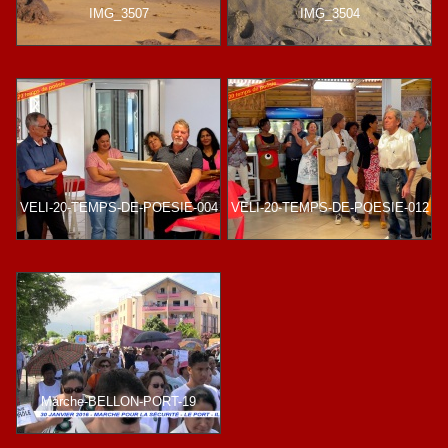
IMG_3507
IMG_3504
VELI-20-TEMPS-DE-POESIE-004
VELI-20-TEMPS-DE-POESIE-012
Marche-BELLON-PORT-19