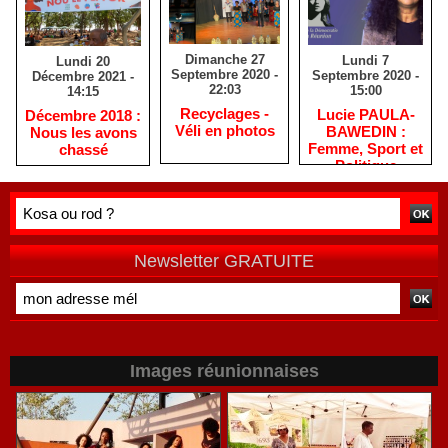
Dimanche 27
Lundi 7
Lundi 20
Septembre 2020 -
Septembre 2020 -
Décembre 2021 -
22:03
15:00
14:15
Recyclages -
Lucie PAULA-
Décembre 2018 :
Véli en photos
BAWEDIN :
Nous les avons
Femme, Sport et
chassé
Politique
Newsletter GRATUITE
Images réunionnaises