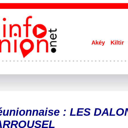
Akéy
Kiltir
 réunionnaise : LES DAL
ARROUSEL