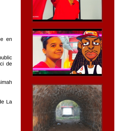
le en
ublic
ci de
ssimah
de La