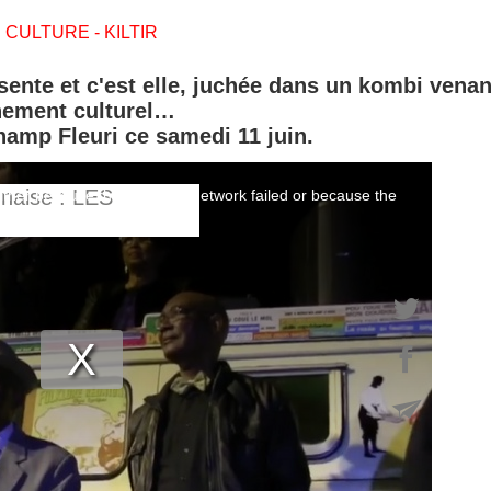
CULTURE - KILTIR
ente et c'est elle, juchée dans un kombi venan
nement culturel…
hamp Fleuri ce samedi 11 juin.