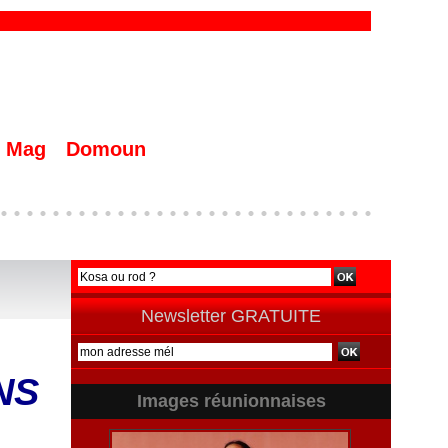
Mag
Domoun
Newsletter GRATUITE
ONS
Images réunionnaises