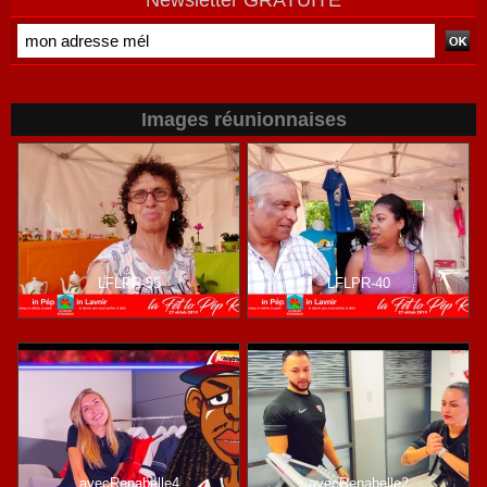
Newsletter GRATUITE
Images réunionnaises
LFLPR-55
LFLPR-40
avecRenabelle4
avecRenabelle2