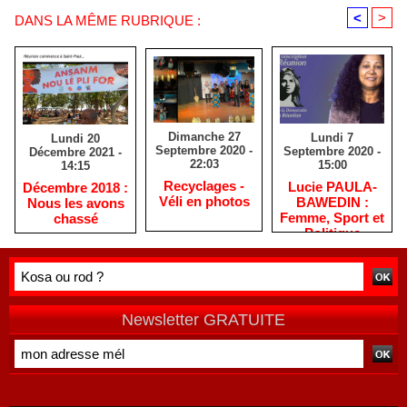
<
>
DANS LA MÊME RUBRIQUE :
Dimanche 27
Lundi 7
Lundi 20
Septembre 2020 -
Septembre 2020 -
Décembre 2021 -
22:03
15:00
14:15
Recyclages -
Lucie PAULA-
Décembre 2018 :
Véli en photos
BAWEDIN :
Nous les avons
Femme, Sport et
chassé
Politique
Newsletter GRATUITE