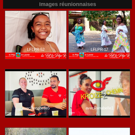
Images réunionnaises
LFLPR-52
LFLPR-17
avecRenabelle5
avecRenabelle1