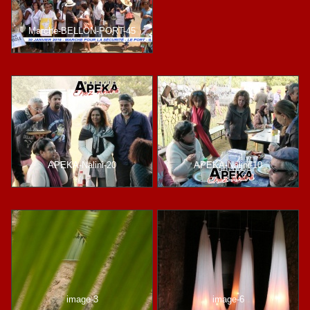
Marche-BELLON-PORT-45
APEKA-Nalini-20
APEKA-Nalini-10
image-3
image-6