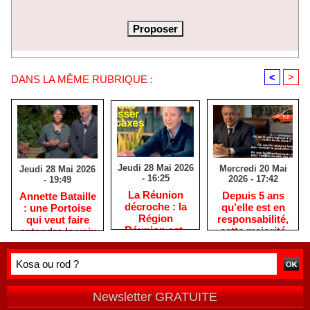
<
>
DANS LA MÊME RUBRIQUE :
Jeudi 28 Mai 2026
Mercredi 20 Mai
Jeudi 28 Mai 2026
- 16:25
2026 - 17:42
- 19:49
​La Réunion
Depuis 5 ans
​Annette Bataille
décroche : la
qu’elle est en
: une Portoise
Région
responsabilité,
qui veut faire
Réunion est-
cette majorité
entendre la voix
elle devenue
PLR / LFI / PS
des femmes
une machine
est immobile,
réunionnaises
sans direction
comme une
?
auto en panne !
Newsletter GRATUITE