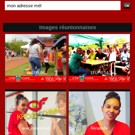
Images réunionnaises
LFLPR-86
LFLPR-14
avecRenabelle1
Rénabelle