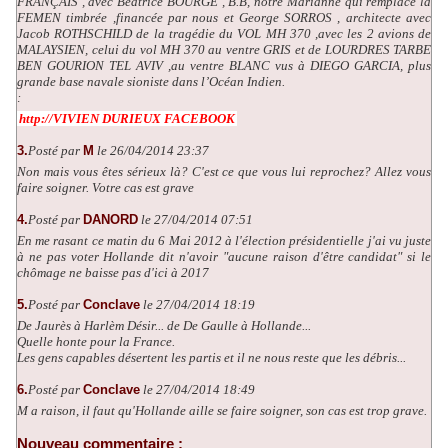
FRANÇAIS , avec Béatrice BOURGE , B.B, notre Marianne qui remplace la
FEMEN timbrée ,financée par nous et George SORROS , architecte avec
Jacob ROTHSCHILD de la tragédie du VOL MH 370 ,avec les 2 avions de
MALAYSIEN, celui du vol MH 370 au ventre GRIS et de LOURDRES TARBE
BEN GOURION TEL AVIV ,au ventre BLANC vus à DIEGO GARCIA, plus
grande base navale sioniste dans l’Océan Indien.
:
http://VIVIEN DURIEUX FACEBOOK
3.
Posté par
M
le 26/04/2014 23:37
Non mais vous êtes sérieux là? C'est ce que vous lui reprochez? Allez vous
faire soigner. Votre cas est grave
4.
Posté par
DANORD
le 27/04/2014 07:51
En me rasant ce matin du 6 Mai 2012 à l'élection présidentielle j'ai vu juste
à ne pas voter Hollande dit n'avoir "aucune raison d'être candidat" si le
chômage ne baisse pas d'ici à 2017
5.
Posté par
Conclave
le 27/04/2014 18:19
De Jaurès à Harlèm Désir... de De Gaulle à Hollande...
Quelle honte pour la France.
Les gens capables désertent les partis et il ne nous reste que les débris...
6.
Posté par
Conclave
le 27/04/2014 18:49
M a raison, il faut qu'Hollande aille se faire soigner, son cas est trop grave.
Nouveau commentaire :