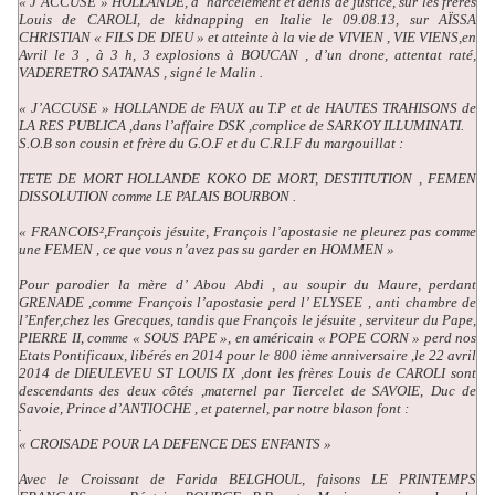
« J’ACCUSE » HOLLANDE, d’ harcèlement et dénis de justice, sur les frères
Louis de CAROLI, de kidnapping en Italie le 09.08.13, sur AÏSSA
CHRISTIAN « FILS DE DIEU » et atteinte à la vie de VIVIEN , VIE VIENS,en
Avril le 3 , à 3 h, 3 explosions à BOUCAN , d’un drone, attentat raté,
VADERETRO SATANAS , signé le Malin .
« J’ACCUSE » HOLLANDE de FAUX au T.P et de HAUTES TRAHISONS de
LA RES PUBLICA ,dans l’affaire DSK ,complice de SARKOY ILLUMINATI.
S.O.B son cousin et frère du G.O.F et du C.R.I.F du margouillat :
TETE DE MORT HOLLANDE KOKO DE MORT, DESTITUTION , FEMEN
DISSOLUTION comme LE PALAIS BOURBON .
« FRANCOIS²,François jésuite, François l’apostasie ne pleurez pas comme
une FEMEN , ce que vous n’avez pas su garder en HOMMEN »
Pour parodier la mère d’ Abou Abdi , au soupir du Maure, perdant
GRENADE ,comme François l’apostasie perd l’ ELYSEE , anti chambre de
l’Enfer,chez les Grecques, tandis que François le jésuite , serviteur du Pape,
PIERRE II, comme « SOUS PAPE », en américain « POPE CORN » perd nos
Etats Pontificaux, libérés en 2014 pour le 800 ième anniversaire ,le 22 avril
2014 de DIEULEVEU ST LOUIS IX ,dont les frères Louis de CAROLI sont
descendants des deux côtés ,maternel par Tiercelet de SAVOIE, Duc de
Savoie, Prince d’ANTIOCHE , et paternel, par notre blason font :
.
« CROISADE POUR LA DEFENCE DES ENFANTS »
Avec le Croissant de Farida BELGHOUL, faisons LE PRINTEMPS