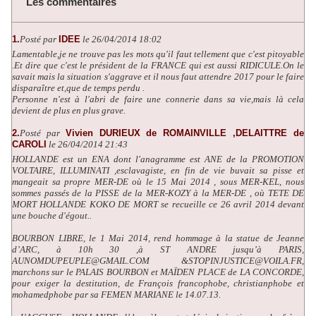
Les commentaires
1.
Posté par
IDEE
le 26/04/2014 18:02
Lamentable,je ne trouve pas les mots qu'il faut tellement que c'est pitoyable
.Et dire que c'est le président de la FRANCE qui est aussi RIDICULE.On le
savait mais la situation s'aggrave et il nous faut attendre 2017 pour le faire
disparaître et,que de temps perdu .
Personne n'est à l'abri de faire une connerie dans sa vie,mais là cela
devient de plus en plus grave.
2.
Posté par
Vivien DURIEUX de ROMAINVILLE ,DELAITTRE de
CAROLI
le 26/04/2014 21:43
HOLLANDE est un ENA dont l'anagramme est ANE de la PROMOTION
VOLTAIRE, ILLUMINATI ,esclavagiste, en fin de vie buvait sa pisse et
mangeait sa propre MER-DE où le 15 Mai 2014 , sous MER-KEL, nous
sommes passés de la PISSE de la MER-KOZY à la MER-DE , où TETE DE
MORT HOLLANDE KOKO DE MORT se recueille ce 26 avril 2014 devant
une bouche d'égout..
BOURBON LIBRE, le 1 Mai 2014, rend hommage à la statue de Jeanne
d’ARC, à 10h 30 ,à ST ANDRE jusqu’à PARIS,
AUNOMDUPEUPLE@GMAIL.COM &STOPINJUSTICE@VOILA.FR,
marchons sur le PALAIS BOURBON et MAÏDEN PLACE de LA CONCORDE,
pour exiger la destitution, de François francophobe, christianphobe et
mohamedphobe par sa FEMEN MARIANE le 14.07.13.