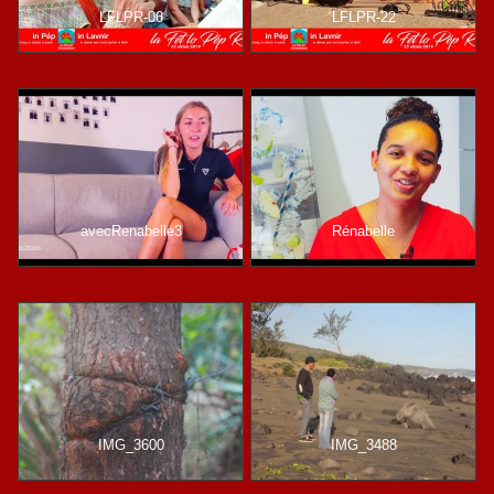
LFLPR-06
LFLPR-22
avecRenabelle3
Rénabelle
IMG_3600
IMG_3488