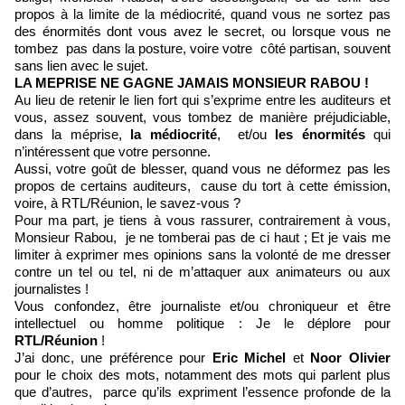
propos à la limite de la médiocrité, quand vous ne sortez pas
des énormités dont vous avez le secret, ou lorsque vous ne
tombez pas dans la posture, voire votre côté partisan, souvent
sans lien avec le sujet.
LA MEPRISE NE GAGNE JAMAIS MONSIEUR RABOU !
Au lieu de retenir le lien fort qui s’exprime entre les auditeurs et
vous, assez souvent, vous tombez de manière préjudiciable,
dans la méprise,
la médiocrité
, et/ou
les énormités
qui
n’intéressent que votre personne.
Aussi, votre goût de blesser, quand vous ne déformez pas les
propos de certains auditeurs, cause du tort à cette émission,
voire, à RTL/Réunion, le savez-vous ?
Pour ma part, je tiens à vous rassurer, contrairement à vous,
Monsieur Rabou, je ne tomberai pas de ci haut ; Et je vais me
limiter à exprimer mes opinions sans la volonté de me dresser
contre un tel ou tel, ni de m’attaquer aux animateurs ou aux
journalistes !
Vous confondez, être journaliste et/ou chroniqueur et être
intellectuel ou homme politique : Je le déplore pour
RTL/Réunion
!
J’ai donc, une préférence pour
Eric Michel
et
Noor Olivier
pour le choix des mots, notamment des mots qui parlent plus
que d’autres, parce qu’ils expriment l’essence profonde de la