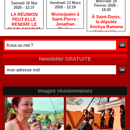
Mercredi 18
Vendredi 13 Mars
Samedi 16 Mai
Février 2026 -
2026 - 12:18
2026 - 12:37
18:20
​Municipales à
​LA RÉUNION
​À Saint-Denis,
Saint-Pierre :
PEUT-ELLE
la députée
Jonathan
RENDRE LE
Anchya Bamana
Rivière
PLEIN GRATUIT
alerte sur la «
remercie les
?
double peine »
habitants après
vécue par
une campagne
Mayotte
de terrain
Newsletter GRATUITE
Images réunionnaises