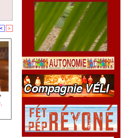
<
>
7
.