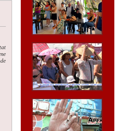
tat
mme
nde