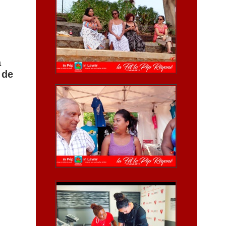
a
 de