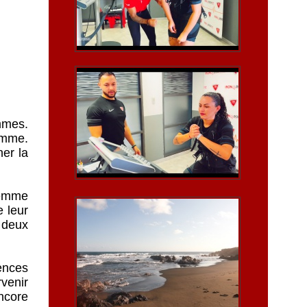
emmes.
emme.
ner la
femme
e leur
 deux
lences
rvenir
encore