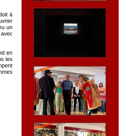
doit à
vrier
 eu un
 avec
and en
ns les
ompent
ommes