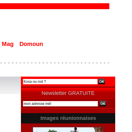
Mag
Domoun
Newsletter GRATUITE
Images réunionnaises