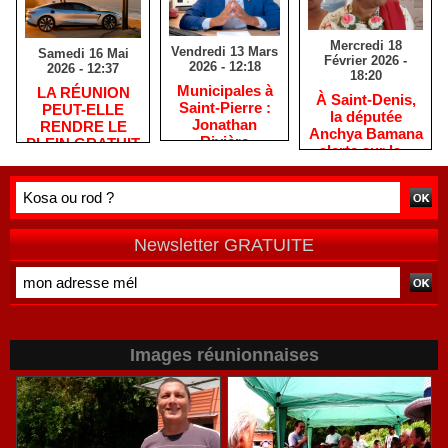
Mercredi 18
Vendredi 13 Mars
Samedi 16 Mai
Février 2026 -
2026 - 12:18
2026 - 12:37
18:20
​Municipales à
​LA RÉUNION
​À Saint-Denis,
Saint-Pierre :
PEUT-ELLE
la députée
Jonathan
RENDRE LE
Anchya Bamana
Rivière
PLEIN GRATUIT
alerte sur la «
remercie les
?
double peine »
habitants après
vécue par
une campagne
Mayotte
de terrain
Newsletter GRATUITE
Images réunionnaises