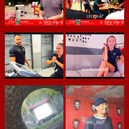
LFLPR-01
LFLPR-87
avecRenabelle2
avecRenabelle3
IMG_3576
IMG_3550