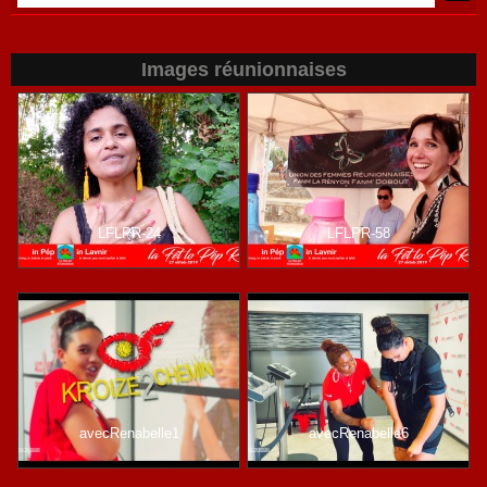
Images réunionnaises
LFLPR-24
LFLPR-58
avecRenabelle1
avecRenabelle6