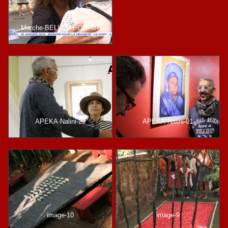
Marche-BELLON-PORT-37
APEKA-Nalini-29
APEKA-Nalini-01
image-10
image-9