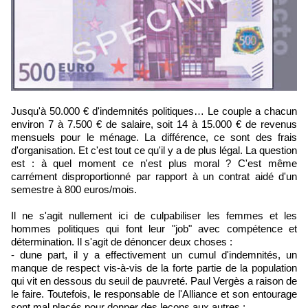
Jusqu'à 50.000 € d'indemnités politiques… Le couple a chacun
environ 7 à 7.500 € de salaire, soit 14 à 15.000 € de revenus
mensuels pour le ménage. La différence, ce sont des frais
d'organisation. Et c'est tout ce qu'il y a de plus légal. La question
est : à quel moment ce n'est plus moral ? C'est même
carrément disproportionné par rapport à un contrat aidé d'un
semestre à 800 euros/mois.
Il ne s'agit nullement ici de culpabiliser les femmes et les
hommes politiques qui font leur "job" avec compétence et
détermination. Il s'agit de dénoncer deux choses :
- dune part, il y a effectivement un cumul d'indemnités, un
manque de respect vis-à-vis de la forte partie de la population
qui vit en dessous du seuil de pauvreté. Paul Vergès a raison de
le faire. Toutefois, le responsable de l'Alliance et son entourage
sont mal placés pour donner des leçons aux autres ;