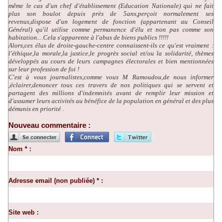
même le cas d'un chef d'établissement (Education Nationale) qui ne fait
plus son boulot depuis près de 5ans,perçoit normalement ses
revenus,dispose d'un logement de fonction (appartenant au Conseil
Général) qu'il utilise comme permanence d'élu et non pas comme son
habitation....Cela s'apparente à l'abus de biens publics !!!!!
Alors,ces élus de droite-gauche-centre connaissent-ils ce qu'est vraiment :
l'éthique,la morale,la justice,le progrès social et/ou la solidarité, thèmes
développés au cours de leurs campagnes électorales et bien mentionnées
sur leur profession de foi !
C'est à vous journalistes,comme vous M Ramoudou,de nous informer
,éclairer,denoncer tous ces travers de nos politiques qui se servent et
partagent des millions d'indemnités avant de remplir leur mission et
d'assumer leurs activités au bénéfice de la population en général et des plus
démunis en priorité .
Nouveau commentaire :
Nom * :
Adresse email (non publiée) * :
Site web :