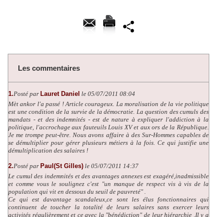
Les commentaires
1.
Posté par
Lauret Daniel
le 05/07/2011 08:04
Mèt ankor l'a passé ! Article courageux. La moralisation de la vie politique
est une condition de la survie de la démocratie. La question des cumuls des
mandats - et des indemnités - est de nature à expliquer l'addiction à la
politique, l'accrochage aux fauteuils Louis XV et aux ors de la République.
Je me trompe peut-être. Nous avons affaire à des Sur-Hommes capables de
se démultiplier pour gérer plusieurs métiers à la fois. Ce qui justifie une
démultiplication des salaires !
2.
Posté par
Paul(St Gilles)
le 05/07/2011 14:37
Le cumul des indemnités et des avantages annexes est exagéré,inadmissible
et comme vous le soulignez c'est "un manque de respect vis à vis de la
population qui vit en dessous du seuil de pauvreté" .
Ce qui est davantage scandaleux,ce sont les élus fonctionnaires qui
continuent de toucher la totalité de leurs salaires sans exercer leurs
activités régulièrement et ce avec la "bénédiction" de leur hiérarchie .Il y a