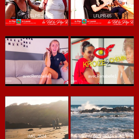
LFLPR-28
LFLPR-65
avecRenabelle3
avecRenabelle1
IMG_3524
IMG_3511