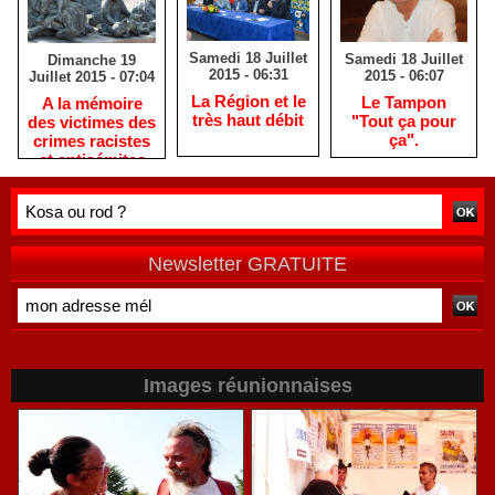
Samedi 18 Juillet
Samedi 18 Juillet
Dimanche 19
2015 - 06:31
2015 - 06:07
Juillet 2015 - 07:04
La Région et le
Le Tampon
A la mémoire
très haut débit
"Tout ça pour
des victimes des
ça".
crimes racistes
et antisémites
Newsletter GRATUITE
Images réunionnaises