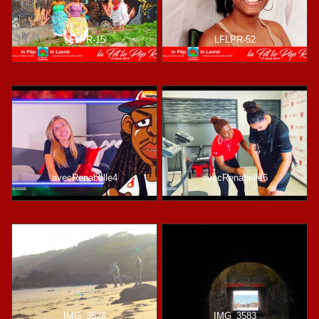
LFLPR-15
LFLPR-52
avecRenabelle4
avecRenabelle6
IMG_3526
IMG_3583