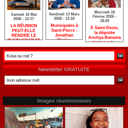
Mercredi 18
Vendredi 13 Mars
Samedi 16 Mai
Février 2026 -
2026 - 12:18
2026 - 12:37
18:20
​Municipales à
​LA RÉUNION
​À Saint-Denis,
Saint-Pierre :
PEUT-ELLE
la députée
Jonathan
RENDRE LE
Anchya Bamana
Rivière
PLEIN GRATUIT
alerte sur la «
remercie les
?
double peine »
habitants après
vécue par
une campagne
Mayotte
de terrain
Newsletter GRATUITE
Images réunionnaises