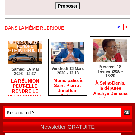
<
>
DANS LA MÊME RUBRIQUE :
Mercredi 18
Vendredi 13 Mars
Samedi 16 Mai
Février 2026 -
2026 - 12:18
2026 - 12:37
18:20
​Municipales à
​LA RÉUNION
​À Saint-Denis,
Saint-Pierre :
PEUT-ELLE
la députée
Jonathan
RENDRE LE
Anchya Bamana
Rivière
PLEIN GRATUIT
alerte sur la «
remercie les
?
double peine »
habitants après
vécue par
une campagne
Mayotte
de terrain
Newsletter GRATUITE