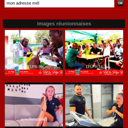
Images réunionnaises
LFLPR-30
LFLPR-14
avecRenabelle3
avecRenabelle2