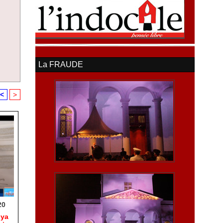
La FRAUDE
<
>
20
hya