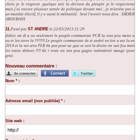
choix je le respecte ,quelque soit la décison du pleuple je le respecterai
mais j'ai encore plusieur année de politique devant moi , je m'arrète pas à
un mandat électif, il y a aussi le militantif . Seul l'avenir nous dira . DIDIER
AROUBANI
11.
Posté par
ST ANDRE
le 22/03/2013 21:29
didier, mi di a ou seulement le peuple communiste PCR la vote pou mette a
ou et les otres la !!!!!!!l Le peuple communiste de st andré va tire a zot la en
2014 et la zot sera PLR tkt pas pour sa ,que se soit la droite on san fou mais
les traite dehors !!!! tkt i reste un ans pou gagne indeminité mange tjour
gras .
Nouveau commentaire :
Nom * :
Adresse email (non publiée) * :
Site web :