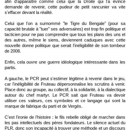
afin d'apparaître comme celui que la Droite qui l'a évincé
demande de revenir, cette pudeur de petit rancunier va vite
s'effacer devant la réalité.
Celui que l'on a surnommé "le Tigre du Bengale" (pour sa
capacité brutale à "tuer" ses adversaires) est trop fin politique et
tacticien pour ne pas comprendre que tous les plans des uns et
des autres, même le siens, deviennent caduques avec cette
nouvelle donne politique que serait l'inéligibilité de son tombeur
de 2008.
Enfin, cela ouvre une guerre idéologique intéressante dans les
partis.
A gauche, le PCR peut s'estimer légitime à revenir dans le jeu,
car l'inéligibilité de Fruteau dépersonnalise les scrutins à venir.
Place donc au groupe, au collectif, à la solidarité, à la dialectique
autour du chef martyr. Le PCR sait que Fruteau va devoir
utiliser ces valeurs, ces symboles et ce langage qui sont la
marque de fabrique du parti et de Vergès.
C'est l'ironie de l'histoire : le fils rebelle obligé de marcher dans
les pas intellectuels des pères fondateurs. Le silence actuel du
PLR, donc son incapacité à trouver une méthode et un discours