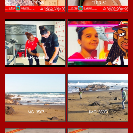
LFLPR-45
LFLPR-52
avecRenabelle6
avecRenabelle
IMG_3507
IMG_3505