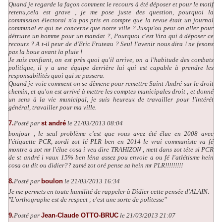
Quand je regarde la façon comment le recours à été déposer et pour le motif
retenu,cela est grave , je me pose juste des question, pourquoi la
commission électoral n'a pas pris en compte que la revue était un journal
communal et qui ne concerne que notre ville ? Jusqu'ou peut on aller pour
détruire un homme pour un mandat ?, Pourquoi c'est Vira qui à déposer ce
recours ? A t-il peur de d'Eric Fruteau ? Seul l'avenir nous dira ! ne fesons
pas la boue avant la pluie !
Je suis confiant, on est près quoi qu'il arrive, on a l'habitude des combats
politique, il y a une équipe derrière lui qui est capable à prendre les
responsabilités quoi qui se passera.
Quand je voie comment on se dèmene pour remettre Saint-André sur le droit
chemin, et qu'on est arrivé à mettre les comptes municipales droit , et donné
un sens à la vie municipal, je suis heureux de travailler pour l'intérét
général, travailler pour ma ville.
7.
Posté par
st andré
le 21/03/2013 08:04
bonjour , le seul problème c'est que vous avez été élue en 2008 avec
l'étiquette PCR, zordi zot lé PLR ben en 2014 le vrai communiste va fé
montre a zot mr l'élue cosa i veu dire TRAHIZON , mett dans zot téte si PCR
de st andré i vaux 15% ben léna assez pou envoie a ou fé l'atlétisme hein
cosa ou dit ou didier?? zamé zot oré pense sa hein mr PLR!!!!!!!!!
8.
Posté par
boulon
le 21/03/2013 16:34
Je me permets en toute humilité de rappeler à Didier cette pensée d'ALAIN:
"L'orthographe est de respect ; c'est une sorte de politesse"
9.
Posté par
Jean-Claude OTTO-BRUC
le 21/03/2013 21:07