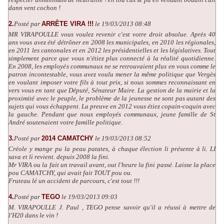
dann vent cochon !
2.
Posté par
ARRÊTE VIRA !!!
le 19/03/2013 08:48
MR VIRAPOULLE vous voulez revenir c'est votre droit absolue. Après 40
ans vous avez été détrôner en 2008 les municipales, en 2010 les régionales,
en 2011 les cantonales et en 2012 les présidentielles et les législatives. Tout
simplement parce que vous n'étiez plus connecté à la réalité quotidienne.
En 2008, les employés communaux ne se retrouvaient plus en vous comme le
patron incontestable, vous avez voulu mener la même politique que Vergès
en voulant imposer votre fils à tout prix, si nous sommes reconnaissant en
vers vous en tant que Député, Sénateur Maire. La gestion de la mairie et la
proximité avec le peuple, le problème de la jeunesse ne sont pas autant des
sujets qui vous échappent. La preuve en 2012 vous étiez copain-coquin avec
la gauche. Pendant que nous employés communaux, jeune famille de St
André soutenaient votre famille politique.
3.
Posté par
2014 CAMATCHY
le 19/03/2013 08:52
Créole y mange pu la peau patates, à chaque élection li présente à li. LI
sava et li revient. depuis 2008 la fini.
Mr VIRA ou la fait un travail avant, out l'heure la fini passé. Laisse la place
pou CAMATCHY, qui avait fait TOUT pou ou.
Fruteau lé un accident de parcours, c'est tout !!!
4.
Posté par
TEGO
le 19/03/2013 09:03
M. VIRAPOULLE J. Paul , TEGO pense savoir qu'il a réussi à mettre de
l'H20 dans le vin !