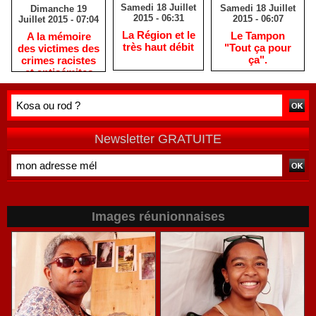
Samedi 18 Juillet
Samedi 18 Juillet
Dimanche 19
2015 - 06:31
2015 - 06:07
Juillet 2015 - 07:04
La Région et le
Le Tampon
A la mémoire
très haut débit
"Tout ça pour
des victimes des
ça".
crimes racistes
et antisémites
Newsletter GRATUITE
Images réunionnaises