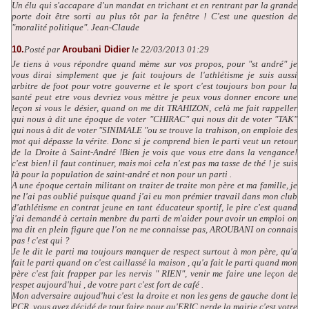
Un élu qui s'accapare d'un mandat en trichant et en rentrant par la grande
porte doit être sorti au plus tôt par la fenêtre ! C'est une question de
"moralité politique". Jean-Claude
10.
Posté par
Aroubani Didier
le 22/03/2013 01:29
Je tiens à vous répondre quand mème sur vos propos, pour "st andré" je
vous dirai simplement que je fait toujours de l'athlétisme je suis aussi
arbitre de foot pour votre gouverne et le sport c'est toujours bon pour la
santé peut etre vous devriez vous mèttre je peux vous donner encore une
leçon si vous le désier, quand on me dit TRAHIZON, celà me fait rappeller
qui nous à dit une époque de voter "CHIRAC" qui nous dit de voter "TAK"
qui nous à dit de voter "SINIMALE "ou se trouve la trahison, on emploie des
mot qui dépasse la vérite. Donc si je comprend bien le parti veut un retour
de la Droite à Saint-André !Bien je vois que vous etre dans la vengance!
c'est bien! il faut continuer, mais moi cela n'est pas ma tasse de thé ! je suis
là pour la population de saint-andré et non pour un parti .
A une époque certain militant on traiter de traite mon père et ma famille, je
ne l'ai pas oublié puisque quand j'ai eu mon prémier travail dans mon club
d'athlétisme en contrat jeune en tant éducateur sportif, le pire c'est quand
j'ai demandé à certain menbre du parti de m'aider pour avoir un emploi on
ma dit en plein figure que l'on ne me connaisse pas, AROUBANI on connais
pas ! c'est qui ?
Je le dit le parti ma toujours manquer de respect surtout à mon père, qu'a
fait le parti quand on c'est caillassé la maison , qu'a fait le parti quand mon
père c'est fait frapper par les nervis " RIEN", venir me faire une leçon de
respet aujourd'hui , de votre part c'est fort de café .
Mon adversaire aujoud'hui c'est la droite et non les gens de gauche dont le
PCR, vous avez décidé de tout faire pour qu'ERIC perde la mairie c'est votre