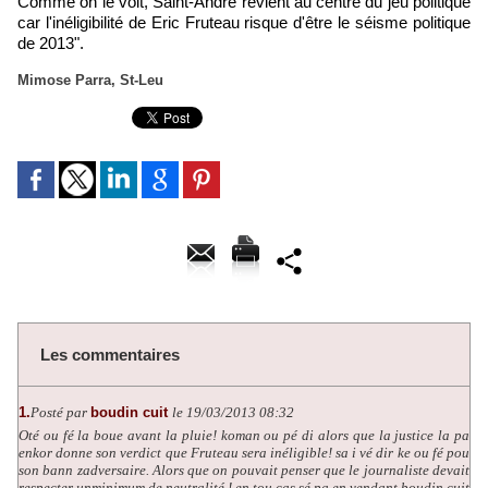
Comme on le voit, Saint-André revient au centre du jeu politique
car l'inéligibilité de Eric Fruteau risque d'être le séisme politique
de 2013".
Mimose Parra, St-Leu
Les commentaires
1.
Posté par
boudin cuit
le 19/03/2013 08:32
Oté ou fé la boue avant la pluie! koman ou pé di alors que la justice la pa
enkor donne son verdict que Fruteau sera inéligible! sa i vé dir ke ou fé pou
son bann zadversaire. Alors que on pouvait penser que le journaliste devait
respecter unminimum de neutralité ! en tou cas sé pa en vendant boudin cuit