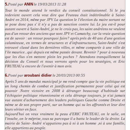
5.
Posté par
ANIN
le 19/03/2013 11:28
Tout le monde attend le verdict du conseil constitutionnel. Si le jeu
redevient ouvert cela veut dire que Fruteau était indétrônable à Saint-
André en 2014, même par JPV. La question le l'élection du maire sortant ne
se pose donc pas s' il n'y a pas de sanction contre lui. Le jeu est-il pour
autant ouvert à Saint-André, je ne le crois pas, les saint andréens ne veulent
pas d'un retour des anciens que sont JPV et Camatchy, car la vraie question
est de savoir : un retour pourquoi faire? après près de 40 ans d'une gestion
calamiteuse, en termes de structures et d'infrastructures, Saint-André s'est
retrouvé classé dans les dernières villes, et même comparée à une ville de
l'ile maurice...qui depuis est même passée devant. Revenir ? pour à nouveau
que les élus s'en mettent plein les poches ? Attendons tranquillement la
décision du Conseil et nous verrons après pour les stratégies, et Eric
FRUTEAU a encore de l'avenir à mon avis.
6.
Posté par
aroubani didier
le 20/03/2013 00:55
Après 5 ans de mandat municipal je me rend compte que la vie politique est
un long chemin de combat et justification permanente pour celui qui est
pouvoir .Notre victoire en 2008 à déranger beaucoup d'habitude sur
l'échiquier politique réunnionaise et cela dérange toujours, je n'ai jamais
vue autant d'acharnement des leaders politiques Gauche comme Droite et
mème se de son propre parti, sur un homme qui su les affrontés et leur dire
leurs vériter en face.
Aujourd'hui on veux vraiment la peau d'ERIC FRUTEAU, on le salie, on
l'insulte, on le méprise, tous sa parceque il a battu le leader de la droite. La
mairie de Saint- André n'appatiens pas à ni à un homme ,ni à une famille,
elle appartiens au peuple.