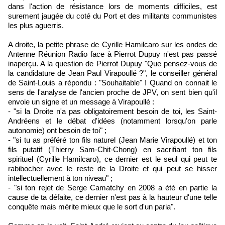
dans l'action de résistance lors de moments difficiles, est
surement jaugée du coté du Port et des militants communistes
les plus aguerris.
A droite, la petite phrase de Cyrille Hamilcaro sur les ondes de
Antenne Réunion Radio face à Pierrot Dupuy n'est pas passé
inaperçu. A la question de Pierrot Dupuy "Que pensez-vous de
la candidature de Jean Paul Virapoullé ?", le conseiller général
de Saint-Louis a répondu : "Souhaitable" ! Quand on connait le
sens de l'analyse de l'ancien proche de JPV, on sent bien qu'il
envoie un signe et un message à Virapoullé :
- "si la Droite n'a pas obligatoirement besoin de toi, les Saint-
Andréens et le débat d'idées (notamment lorsqu'on parle
autonomie) ont besoin de toi" ;
- "si tu as préféré ton fils naturel (Jean Marie Virapoullé) et ton
fils putatif (Thierry Sam-Chit-Chong) en sacrifiant ton fils
spirituel (Cyrille Hamilcaro), ce dernier est le seul qui peut te
rabibocher avec le reste de la Droite et qui peut se hisser
intellectuellement à ton niveau" ;
- "si ton rejet de Serge Camatchy en 2008 a été en partie la
cause de ta défaite, ce dernier n'est pas à la hauteur d'une telle
conquête mais mérite mieux que le sort d'un paria".