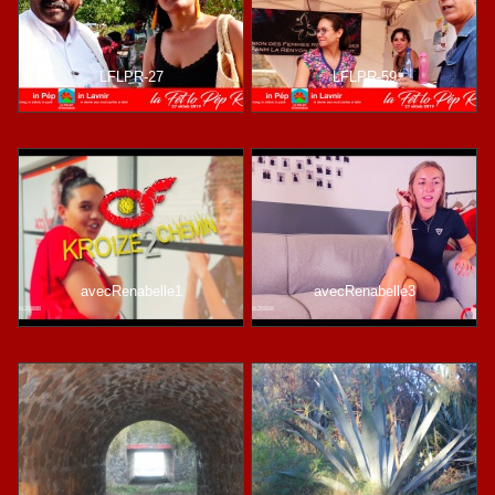
LFLPR-27
LFLPR-59
avecRenabelle1
avecRenabelle3