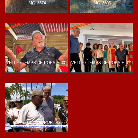
IMG_3574
IMG_3605
VELI-20-TEMPS-DE-POESIE-001
VELI-20-TEMPS-DE-POESIE-011
Marche-BELLON-PORT-42