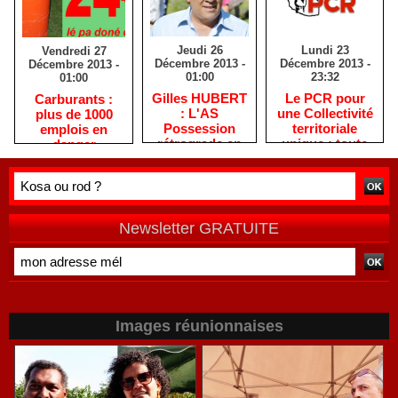
Jeudi 26
Lundi 23
Vendredi 27
Décembre 2013 -
Décembre 2013 -
Décembre 2013 -
01:00
23:32
01:00
Gilles HUBERT
Le PCR pour
Carburants :
: L'AS
une Collectivité
plus de 1000
Possession
territoriale
emplois en
rétrograde en
unique : toute
danger
deuxième
autre prise de
division
position ne peut
être
qu'individuelle
Newsletter GRATUITE
Images réunionnaises