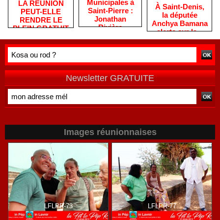
​Municipales à
​LA RÉUNION
​À Saint-Denis,
Saint-Pierre :
PEUT-ELLE
la députée
Jonathan
RENDRE LE
Anchya Bamana
Rivière
PLEIN GRATUIT
alerte sur la «
remercie les
?
double peine »
habitants après
vécue par
une campagne
Mayotte
de terrain
Newsletter GRATUITE
Images réunionnaises
LFLPR-73
LFLPR-77