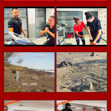
avecRenabelle2
avecRenabelle6
IMG_3489
IMG_3534