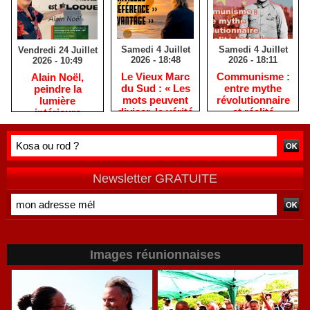
Samedi 4 Juillet
Samedi 4 Juillet
Vendredi 24 Juillet
2026 - 18:48
2026 - 18:11
2026 - 10:49
​Le Vieux Marc
​Communisme :
​Alain Noël,
du Sud : « Les
entre mythe
peindre la
mots peuvent
révolutionnaire
lumière
diviser, la vérité
et réalité
intérieure
rassemble »
historique
Newsletter GRATUITE
Images réunionnaises