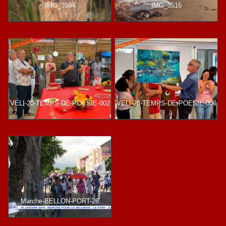
IMG_3594
IMG_3516
VELI-20-TEMPS-DE-POESIE-002
VELI-20-TEMPS-DE-POESIE-006
Marche-BELLON-PORT-26