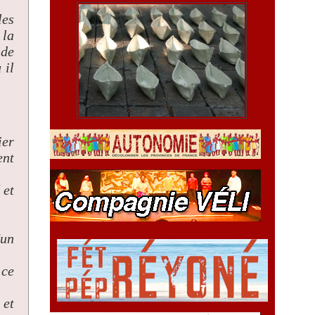
les
 la
 de
 il
ier
ent
 et
'un
 ce
 et