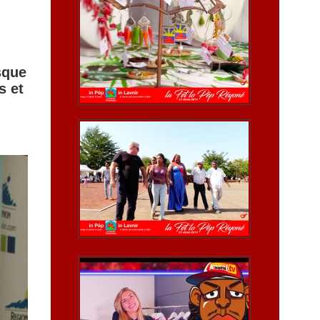
rsque
s et