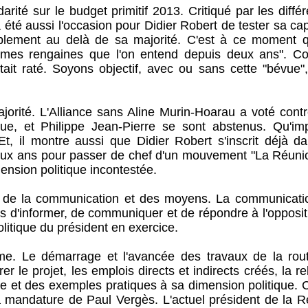
arité sur le budget primitif 2013. Critiqué par les diffé
été aussi l'occasion pour Didier Robert de tester sa ca
lement au delà de sa majorité. C'est à ce moment qu
êmes rengaines que l'on entend depuis deux ans". 
it raté. Soyons objectif, avec ou sans cette "bévue",
ajorité. L'Alliance sans Aline Murin-Hoarau a voté cont
e, et Philippe Jean-Pierre se sont abstenus. Qu'imp
Et, il montre aussi que Didier Robert s'inscrit déjà da
deux ans pour passer de chef d'un mouvement "La Réuni
mension politique incontestée.
le de la communication et des moyens. La communicati
us d'informer, de communiquer et de répondre à l'oppositi
litique du président en exercice.
me. Le démarrage et l'avancée des travaux de la rou
er le projet, les emplois directs et indirects créés, la r
et des exemples pratiques à sa dimension politique. C'
a mandature de Paul Vergès. L'actuel président de la R