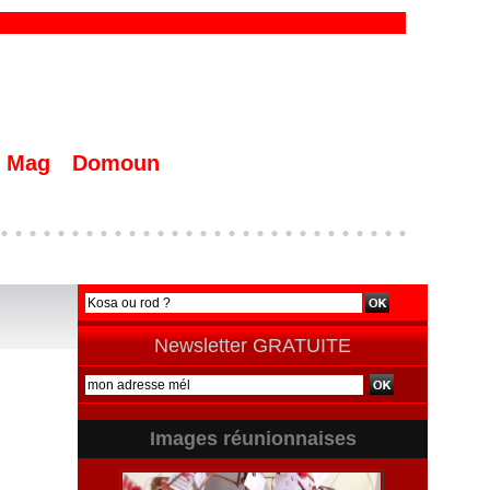
Mag
Domoun
Newsletter GRATUITE
Images réunionnaises