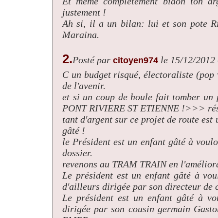
Et méme complétement bidon ton arg
justement !
Ah si, il a un bilan: lui et son pote 
Maraina.
2.
Posté par
le 15/12/2012
citoyen974
C un budget risqué, électoraliste (pop
de l'avenir.
et si un coup de houle fait tomber u
PONT RIVIERE ST ETIENNE !>>> résult
tant d'argent sur ce projet de route est
gâté !
le Président est un enfant gâté à voulo
dossier.
revenons au TRAM TRAIN en l'amélioran
Le président est un enfant gâté à vou
d'ailleurs dirigée par son directeur de 
Le président est un enfant gâté à vo
dirigée par son cousin germain Gasto