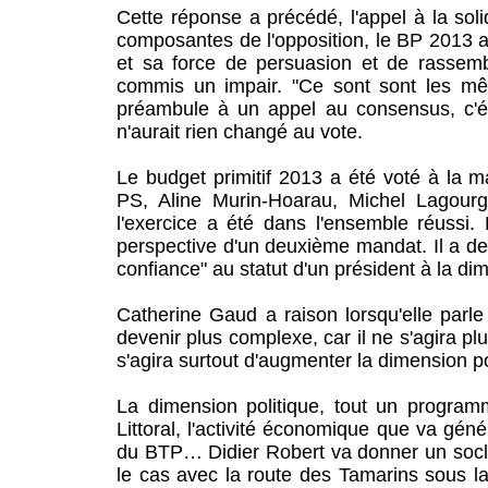
Cette réponse a précédé, l'appel à la solid
composantes de l'opposition, le BP 2013 a 
et sa force de persuasion et de rassemb
commis un impair. "Ce sont sont les m
préambule à un appel au consensus, c'éta
n'aurait rien changé au vote.
Le budget primitif 2013 a été voté à la m
PS, Aline Murin-Hoarau, Michel Lagourgu
l'exercice a été dans l'ensemble réussi. 
perspective d'un deuxième mandat. Il a 
confiance" au statut d'un président à la di
Catherine Gaud a raison lorsqu'elle par
devenir plus complexe, car il ne s'agira pl
s'agira surtout d'augmenter la dimension po
La dimension politique, tout un program
Littoral, l'activité économique que va génér
du BTP… Didier Robert va donner un socle 
le cas avec la route des Tamarins sous l