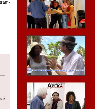
tram-
été