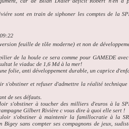
ument, car de Bilan Didier"déficit"Robert n'en a 
Riviére sont en train de siphoner les comptes de la S
 09:22
 version feuille de tôle moderne) et non de développem
n pilier de la houle ce sera comme pour GAMEDE avec
at le viaduc de 1,6 Md à la mer!
 une folie, anti développement durable, un caprice d'enf
ir s'obstiner et refuser d'admettre la réalité technique
t de ses défauts.
loir s'obstiner à toucher des milliers d'euros à la S
campagne Gilbert Rivière c vous dire à quoi elle sert !
uloir s'obstiner à maintenir la famillocratie à la S
n Bigey sans compter ses compagnons de jeux, sudist