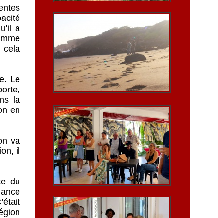
rentes
pacité
'il a
Comme
 cela
re. Le
orte,
ns la
on en
on va
on, il
te du
elance
était
égion