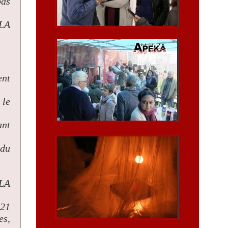
pas
PLA
ent
 le
ant
 du
PLA
R21
es,