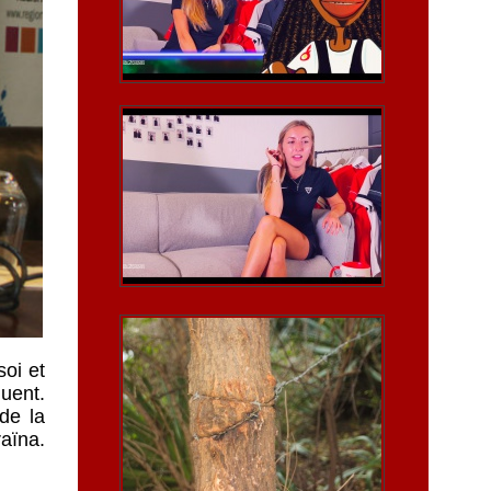
soi et
quent.
de la
aïna.